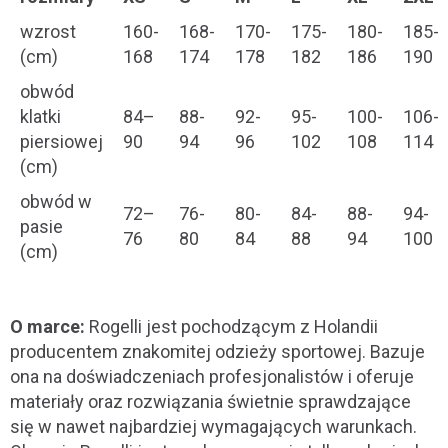
wzrost
160-
168-
170-
175-
180-
185-
(cm)
168
174
178
182
186
190
obwód
klatki
84–
88-
92-
95-
100-
106-
piersiowej
90
94
96
102
108
114
(cm)
obwód w
72–
76-
80-
84-
88-
94-
pasie
76
80
84
88
94
100
(cm)
O marce:
Rogelli jest pochodzącym z Holandii
producentem znakomitej odzieży sportowej. Bazuje
ona na doświadczeniach profesjonalistów i oferuje
materiały oraz rozwiązania świetnie sprawdzające
się w nawet najbardziej wymagających warunkach.