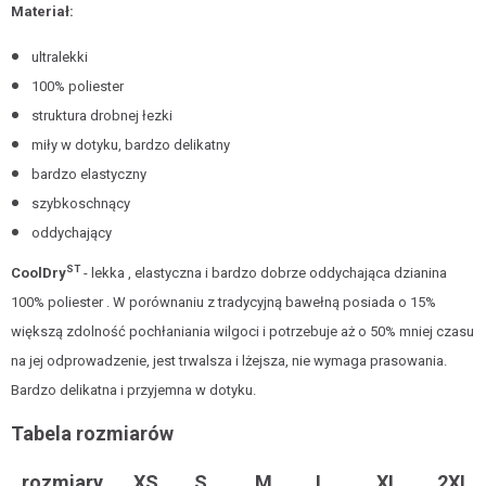
Materiał:
ultralekki
100% poliester
struktura drobnej łezki
miły w dotyku, bardzo delikatny
bardzo elastyczny
szybkoschnący
oddychający
ST
CoolDry
- lekka , elastyczna i bardzo dobrze oddychająca dzianina
100% poliester . W porównaniu z tradycyjną bawełną posiada o 15%
większą zdolność pochłaniania wilgoci i potrzebuje aż o 50% mniej czasu
na jej odprowadzenie, jest trwalsza i lżejsza, nie wymaga prasowania.
Bardzo delikatna i przyjemna w dotyku.
Tabela rozmiarów
rozmiary
XS
S
M
L
XL
2XL