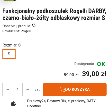
Funkcjonalny podkoszulek Rogelli DARBY,
czarno-biało-żółty odblaskowy rozmiar S
Obserwuj produkt:
Producent:
Rogelli
Rozmiar:
S
S
Dostępność:
39,00 zł
89,00 zł
DO KOSZYKA
szt.
Przelewy24, Paynow Blik, e-przelewy, RATY -
Comfino