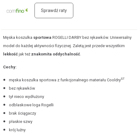
Sprawdź raty
Męska koszulka
sportowa
ROGELLI DARBY bez rękawków. Uniwersalny
model do każdej aktywności fizycznej. Zaletą jest przede wszystkim
lekkość
jak też
znakomita oddychalność
.
Cechy:
ST
męska koszulka sportowa z funkcjonalnego materiału Cooldry
bez rękawków
tył nieco wydłużony
odblaskowe loga Rogelli
brak ściągaczy
płaskie szwy
krój luźny