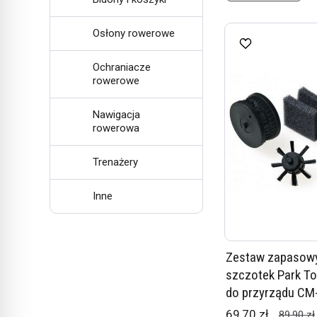
Osłony rowerowe
Ochraniacze
rowerowe
Nawigacja
rowerowa
Trenażery
Inne
Zestaw zapasow
szczotek Park To
do przyrządu CM
69,70 zł
89,90 zł