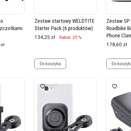
do
Zestaw startowy WELDTITE
Zestaw SP
szczotkami
Starter Pack (6 produktów)
Roadbike B
Phone Cla
134,25 zł
Rabat: 25 %
178,60 zł
 zł
Do koszyka
Do koszyk