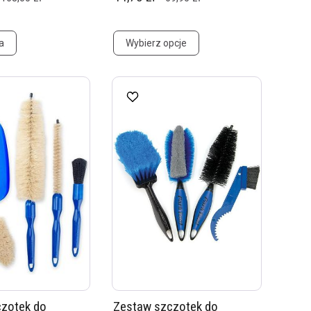
a
Wybierz opcje
czotek do
Zestaw szczotek do