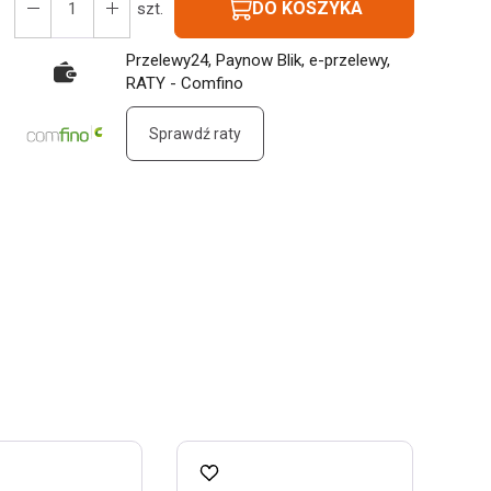
DO KOSZYKA
szt.
Przelewy24, Paynow Blik, e-przelewy,
RATY - Comfino
Sprawdź raty