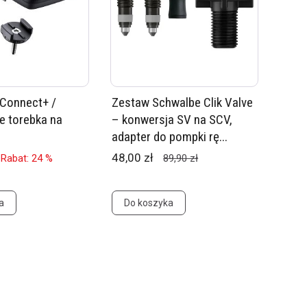
Connect+ /
Zestaw Schwalbe Clik Valve
 torebka na
– konwersja SV na SCV,
adapter do pompki rę...
48,00 zł
Rabat: 24 %
89,90 zł
a
Do koszyka