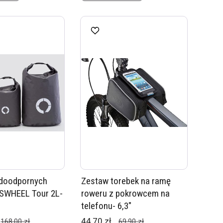
doodpornych
Zestaw torebek na ramę
SWHEEL Tour 2L-
roweru z pokrowcem na
telefonu- 6,3"
44,70 zł
168,00 zł
69,90 zł