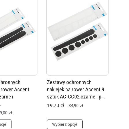
chronnych
Zestawy ochronnych
a rower Accent
naklejek na rower Accent 9
arne i
sztuk AC-CC02 czarne i p...
.
19,70 zł
34,90 zł
9,00 zł
pcje
Wybierz opcje