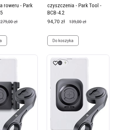
a roweru - Park
czyszczenia - Park Tool -
-5
BCB-4.2
94,70 zł
279,00 zł
139,00 zł
a
Do koszyka