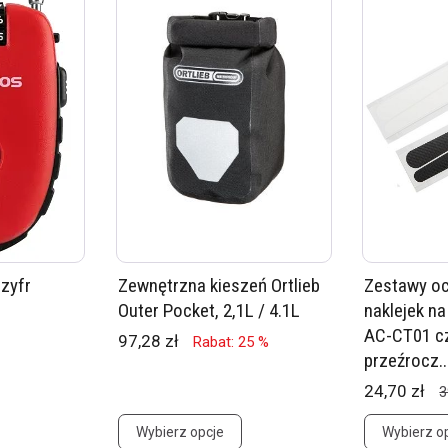
szyfr
Zewnętrzna kieszeń Ortlieb
Zestawy o
Outer Pocket, 2,1L / 4.1L
naklejek n
AC-CT01 cz
97,28 zł
Rabat: 25 %
przeźrocz..
24,70 zł
3
Wybierz opcje
Wybierz o