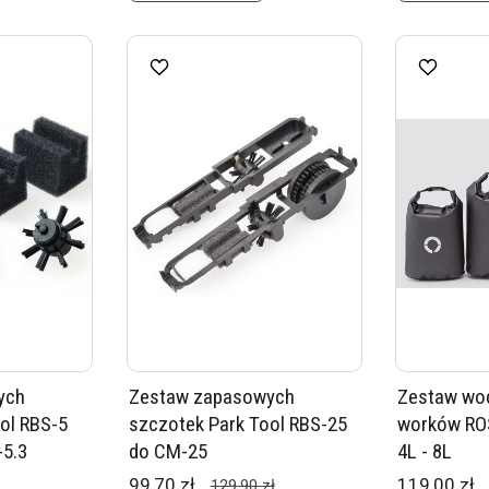
ych
Zestaw zapasowych
Zestaw wo
ol RBS-5
szczotek Park Tool RBS-25
worków RO
-5.3
do CM-25
4L - 8L
99,70 zł
119,00 zł
129,90 zł