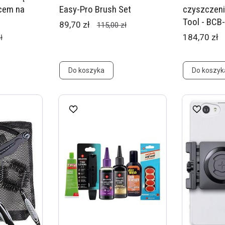
cem na
Easy-Pro Brush Set
czyszczeni
Tool - BCB
89,70 zł
115,00 zł
184,70 zł
ł
Do koszyka
Do koszyk