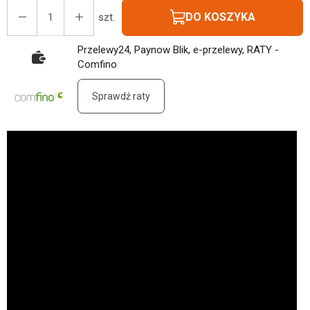
DO KOSZYKA
szt.
Przelewy24, Paynow Blik, e-przelewy, RATY -
Comfino
Sprawdź raty