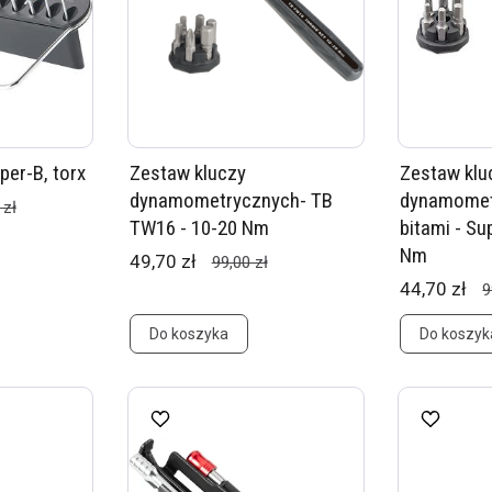
per-B, torx
Zestaw kluczy
Zestaw klu
dynamometrycznych- TB
dynamomet
 zł
TW16 - 10-20 Nm
bitami - Su
Nm
49,70 zł
99,00 zł
44,70 zł
9
Do koszyka
Do koszyk