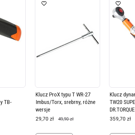
Klucz ProX typu T WR-27
Klucz dyn
y TB-
Imbus/Torx, srebrny, różne
TW20 SUPE
wersje
DR.TORQUE
29,70 zł
359,70 zł
49,90 zł