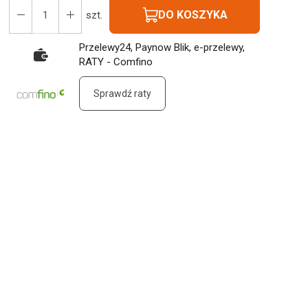
DO KOSZYKA
szt.
Przelewy24, Paynow Blik, e-przelewy,
RATY - Comfino
Sprawdź raty