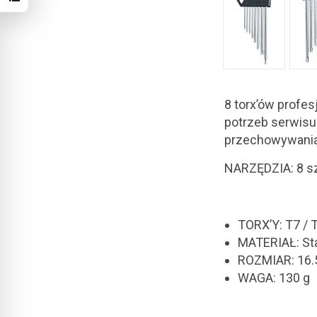
8 torx’ów profe
potrzeb serwisu
przechowywania
NARZĘDZIA: 8 s
TORX’Y: T7 / T
MATERIAŁ: S
ROZMIAR: 16.5
WAGA: 130 g