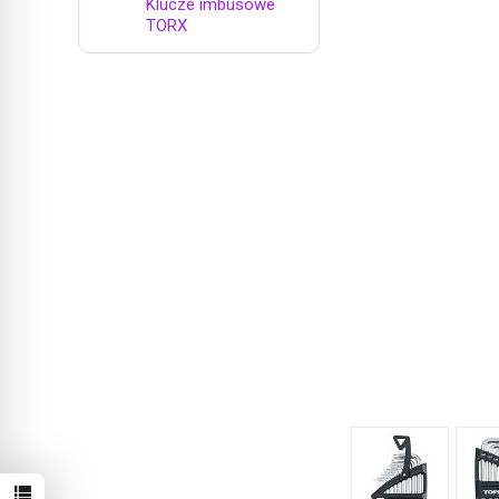
Klucze imbusowe
TORX