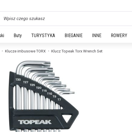
yszukaj
ski
Buty
TURYSTYKA
BIEGANIE
INNE
ROWERY
Klucze imbusowe TORX
Klucz Topeak Torx Wrench Set