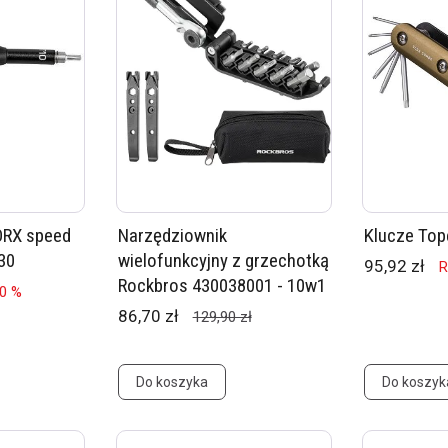
ORX speed
Narzędziownik
Klucze To
30
wielofunkcyjny z grzechotką
95,92 zł
R
Rockbros 430038001 - 10w1
20 %
86,70 zł
129,90 zł
Do koszyka
Do koszyk