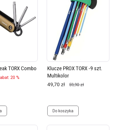
peak TORX Combo
Klucze PROX TORX -9 szt.
Multikolor
abat: 20 %
49,70 zł
59,90 zł
a
Do koszyka