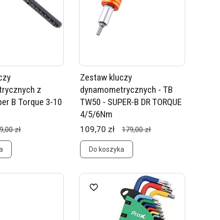
czy
Zestaw kluczy
rycznych z
dynamometrycznych - TB
per B Torque 3-10
TW50 - SUPER-B DR TORQUE
4/5/6Nm
109,70 zł
9,00 zł
179,00 zł
a
Do koszyka