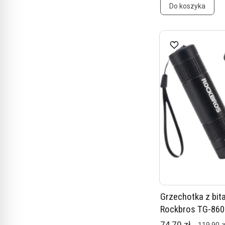
Do koszyka
Grzechotka z bit
Rockbros TG-860
74,70 zł