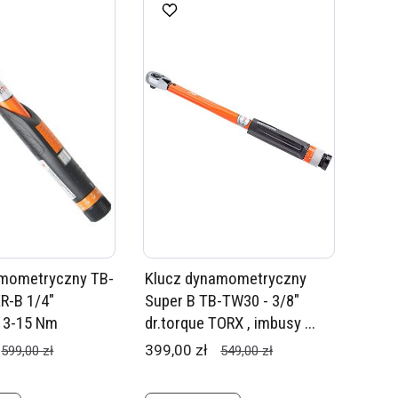
amometryczny TB-
Klucz dynamometryczny
R-B 1/4"
Super B TB-TW30 - 3/8"
 3-15 Nm
dr.torque TORX , imbusy ...
399,00 zł
599,00 zł
549,00 zł