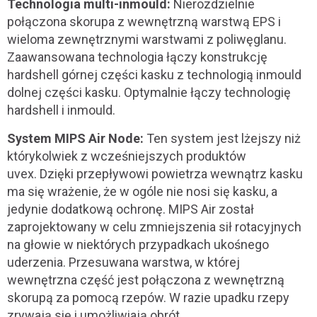
Technologia multi-inmould:
Nierozdzielnie
połączona skorupa z wewnętrzną warstwą EPS i
wieloma zewnętrznymi warstwami z poliwęglanu.
Zaawansowana technologia łączy konstrukcję
hardshell górnej części kasku z technologią inmould
dolnej części kasku. Optymalnie łączy technologię
hardshell i inmould.
System MIPS Air Node:
Ten system jest lżejszy niż
którykolwiek z wcześniejszych produktów
uvex.
Dzięki przepływowi powietrza wewnątrz kasku
ma się wrażenie, że w ogóle nie nosi się kasku, a
jedynie dodatkową ochronę. MIPS Air został
zaprojektowany w celu zmniejszenia sił rotacyjnych
na głowie w niektórych przypadkach ukośnego
uderzenia.
Przesuwana warstwa, w której
wewnętrzna część jest połączona z wewnętrzną
skorupą za pomocą rzepów. W razie upadku rzepy
zrywają się i umożliwiają obrót.