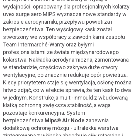
wydajności; opracowany dla profesjonalnych kolarzy.
uvex surge aero MIPS wyznacza nowe standardy w
zakresie aerodynamiki, przepływu powietrza i
bezpieczeństwa. Ten wyścigowy kask został
stworzony we współpracy z zawodnikami zespołu
Team Intermarché-Wanty oraz byłymi
profesjonalistami ze świata międzynarodowego
kolarstwa. Nakładka aerodynamiczna, zamontowana
w standardzie, częściowo zakrywa duże otwory
wentylacyjne, co znacznie redukuje opór powietrza.
Kiedy priorytetem staje się wentylacja, osłonę można
łatwo zdjąć, co w efekcie sprawia, że ten kask to dwa
w jednym. Konstrukcja multi-inmould z wbudowaną
klatką ochronną zwiększa stabilność, a waga
pozostaje konkurencyjna. System
bezpieczeństwa
Mips® Air Node
zapewnia
dodatkową ochronę mózgu - ultralekka warstwa
zintegrowana z wkładką absorbuje siły rotacyjne i