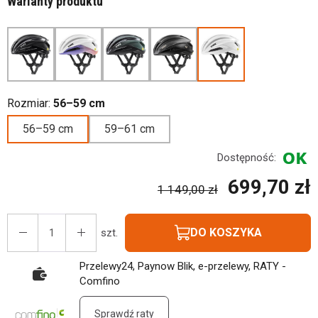
Warianty produktu
Rozmiar:
56–59 cm
56–59 cm
59–61 cm
Dostępność:
699,70 zł
1 149,00 zł
DO KOSZYKA
szt.
Przelewy24, Paynow Blik, e-przelewy, RATY -
Comfino
Sprawdź raty