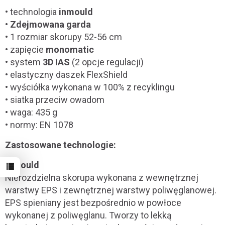
• technologia
inmould
•
Zdejmowana garda
• 1 rozmiar skorupy 52-56 cm
• zapięcie
monomatic
• system
3D IAS
(2 opcje regulacji)
• elastyczny daszek FlexShield
• wyściółka wykonana w 100% z recyklingu
• siatka przeciw owadom
• waga: 435 g
• normy: EN 1078
Zastosowane technologie:
inmould
Nierozdzielna skorupa wykonana z wewnętrznej
warstwy EPS i zewnętrznej warstwy poliwęglanowej.
EPS spieniany jest bezpośrednio w powłoce
wykonanej z poliwęglanu. Tworzy to lekką