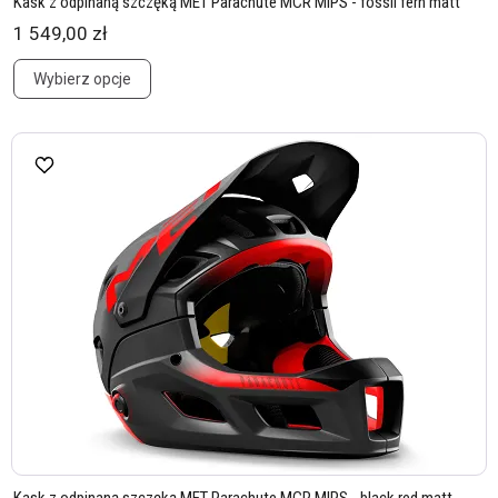
Kask z odpinaną szczęką MET Parachute MCR MIPS - fossil fern matt
1 549,00 zł
Wybierz opcje