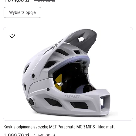
1 079,00 zł
1 549,00 zł
Wybierz opcje
Kask z odpinaną szczęką MET Parachute MCR MIPS - lilac matt
1 099,70 zł
1 549,00 zł