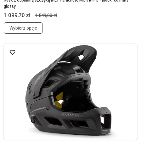
Kask z odpinaną szczęką MET Parachute MCR MIPS - black red matt
glossy
1 099,70 zł
1 549,00 zł
Wybierz opcje