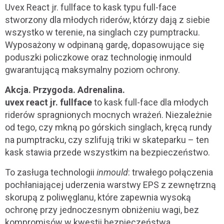
Uvex React jr. fullface to kask typu full-face
stworzony dla młodych riderów, którzy dają z siebie
wszystko w terenie, na singlach czy pumptracku.
Wyposażony w odpinaną gardę, dopasowujące się
poduszki policzkowe oraz technologię inmould
gwarantującą maksymalny poziom ochrony.
Akcja. Przygoda. Adrenalina.
uvex react jr. fullface
to kask full-face dla młodych
riderów spragnionych mocnych wrażeń. Niezależnie
od tego, czy mkną po górskich singlach, kręcą rundy
na pumptracku, czy szlifują triki w skateparku – ten
kask stawia przede wszystkim na bezpieczeństwo.
To zasługa technologii
inmould
: trwałego połączenia
pochłaniającej uderzenia warstwy EPS z zewnętrzną
skorupą z poliwęglanu, które zapewnia wysoką
ochronę przy jednoczesnym obniżeniu wagi, bez
kompromisów w kwestii bezpieczeństwa.