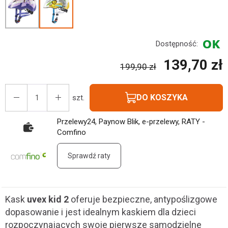
Dostępność:
139,70 zł
199,90 zł
DO KOSZYKA
szt.
Przelewy24, Paynow Blik, e-przelewy, RATY -
Comfino
Sprawdź raty
Kask
uvex kid 2
oferuje bezpieczne, antypoślizgowe
dopasowanie i jest idealnym kaskiem dla dzieci
rozpoczynających swoje pierwsze samodzielne