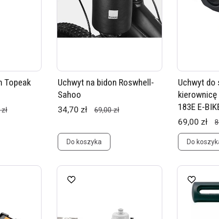
n Topeak
Uchwyt na bidon Roswhell-
Uchwyt do 
Sahoo
kierownicę
183E E-BIKE
34,70 zł
 zł
69,00 zł
69,00 zł
8
Do koszyka
Do koszyk