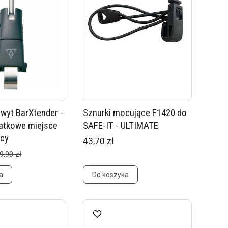
wyt BarXtender -
Sznurki mocujące F1420 do
datkowe miejsce
SAFE-IT - ULTIMATE
icy
43,70 zł
9,90 zł
a
Do koszyka