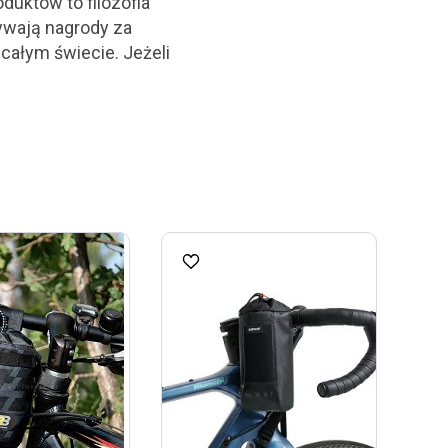
duktów to filozofia
ywają nagrody za
całym świecie. Jeżeli