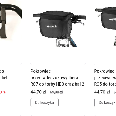
do
Pokrowiec
Pokrowiec
tlieb
przeciwdeszczowy Ibera
przeciwde
RC7 do torby HB3 oraz ba12
RC5 do tor
44,70 zł
44,70 zł
20 %
69,00 zł
6
Do koszyka
Do koszyk