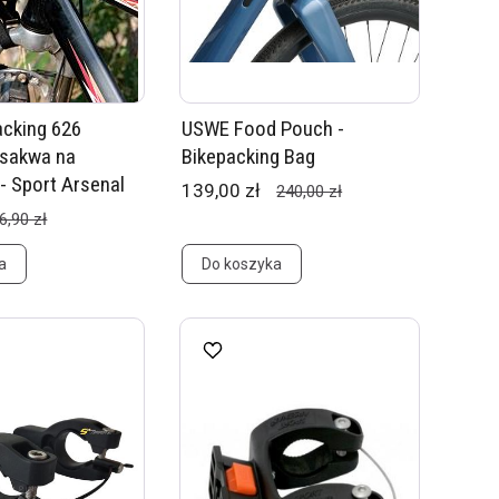
cking 626
USWE Food Pouch -
 sakwa na
Bikepacking Bag
- Sport Arsenal
139,00 zł
240,00 zł
6,90 zł
a
Do koszyka