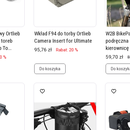
y Ortlieb
Wkład F94 do torby Ortlieb
W2B BikePa
 toreb
Camera Insert for Ultimate
podręczna
 To...
kierownicę 
95,76 zł
Rabat: 20 %
59,70 zł
20 %
8
Do koszyka
Do koszyk