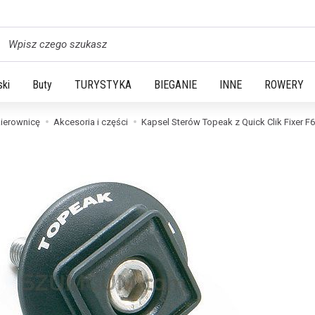
yszukaj
ski
Buty
TURYSTYKA
BIEGANIE
INNE
ROWERY
kierownicę
Akcesoria i części
Kapsel Sterów Topeak z Quick Clik Fixer F