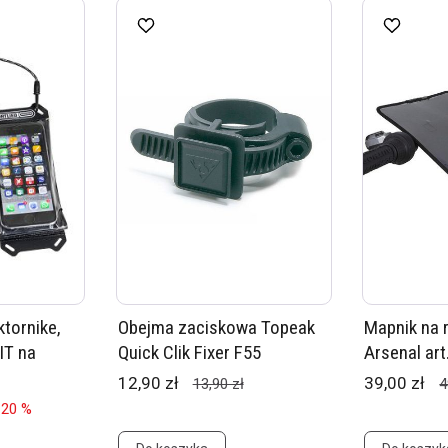
tornike,
Obejma zaciskowa Topeak
Mapnik na 
IT na
Quick Clik Fixer F55
Arsenal art
12,90 zł
39,00 zł
13,90 zł
4
 20 %