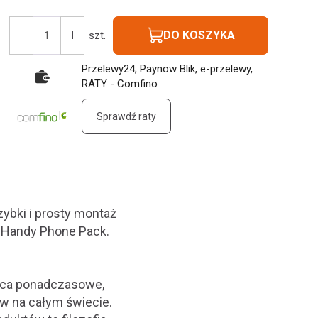
DO KOSZYKA
szt.
Przelewy24, Paynow Blik, e-przelewy,
RATY - Comfino
Sprawdź raty
bki i prosty montaż
i Handy Phone Pack.
jąca ponadczasowe,
w na całym świecie.