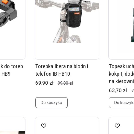
ik do toreb
Torebka Ibera na biodn i
Topeak uch
- HB9
telefon IB HB10
kokpit, do
na kierown
69,90 zł
99,00 zł
63,70 zł
7
Do koszyka
Do koszyk