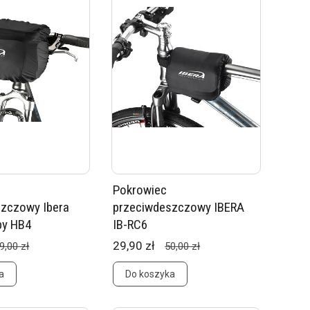
Pokrowiec
szczowy Ibera
przeciwdeszczowy IBERA
by HB4
IB-RC6
29,90 zł
9,00 zł
50,00 zł
a
Do koszyka