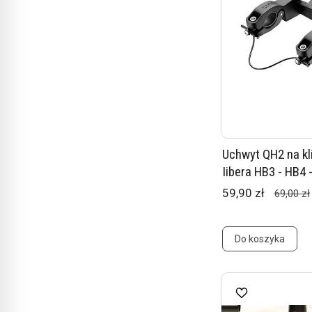
Uchwyt QH2 na kl
Iibera HB3 - HB4 
59,90 zł
69,00 zł
Do koszyka