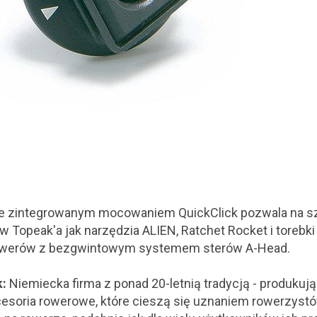
e zintegrowanym mocowaniem QuickClick pozwala na szy
w Topeak'a jak narzędzia ALIEN, Ratchet Rocket i torebk
owerów z bezgwintowym systemem sterów A-Head.
:
Niemiecka firma z ponad 20-letnią tradycją - produku
esoria rowerowe, które cieszą się uznaniem rowerzystó