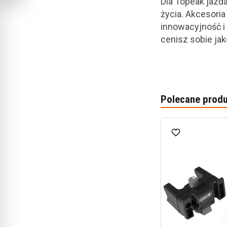
Dla Topeak jazda
życia. Akcesori
innowacyjność i 
cenisz sobie ja
Polecane produ