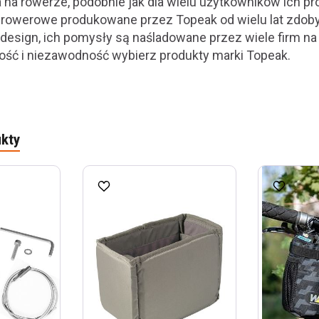
 na rowerze, podobnie jak dla wielu użytkowników ich pro
a rowerowe produkowane przez Topeak od wielu lat zdob
design, ich pomysły są naśladowane przez wiele firm na 
kość i niezawodność wybierz produkty marki Topeak.
kty