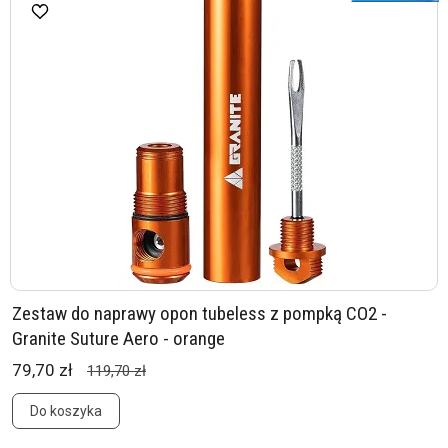
Zestaw do naprawy opon tubeless z pompką CO2 -
Granite Suture Aero - orange
79,70 zł
119,70 zł
Do koszyka