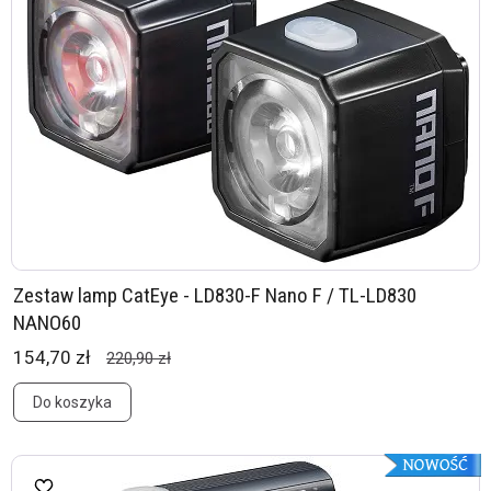
Zestaw lamp CatEye - LD830-F Nano F / TL-LD830
NANO60
154,70 zł
220,90 zł
Do koszyka