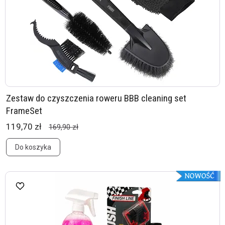
Zestaw do czyszczenia roweru BBB cleaning set
FrameSet
119,70 zł
169,90 zł
Do koszyka