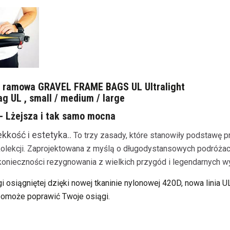
a ramowa
GRAVEL
FRAME BAGS UL Ultralight
g UL , small / medium / large
t - Lżejsza i tak samo mocna
kkość i estetyka.
.
To trzy zasady, które stanowiły podstawę p
 kolekcji. Zaprojektowana z myślą o
długodystansowych podróżach
onieczności rezygnowania z wielkich przygód i legendarnych
w
gi osiągniętej dzięki nowej tkaninie nylonowej 420D, nowa linia U
 pomoże
poprawić Twoje osiągi.