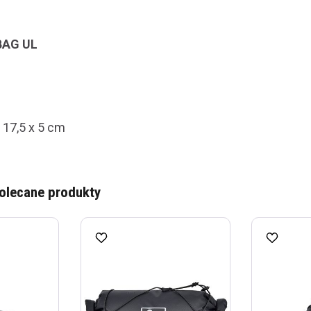
BAG UL
x 17,5 x 5 cm
olecane produkty