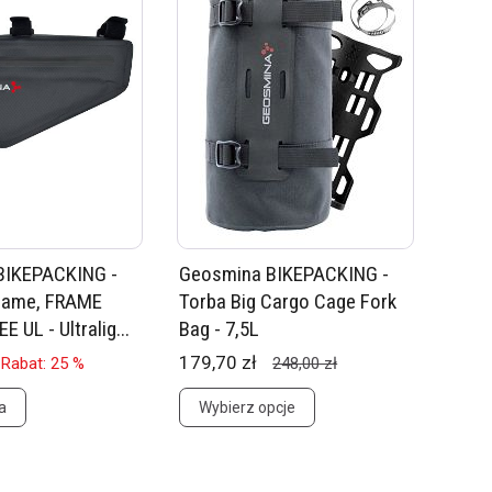
BIKEPACKING -
Geosmina BIKEPACKING -
 rame, FRAME
Torba Big Cargo Cage Fork
 UL - Ultralig...
Bag - 7,5L
179,70 zł
Rabat: 25 %
248,00 zł
a
Wybierz opcje