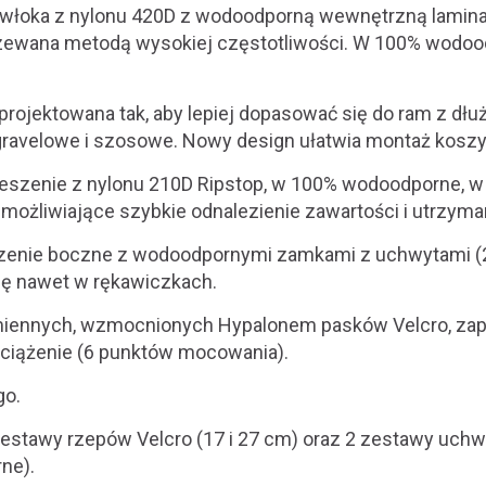
owłoka z nylonu 420D z wodoodporną wewnętrzną lami
rzewana metodą wysokiej częstotliwości. W 100% wodoo
projektowana tak, aby lepiej dopasować się do ram z dłu
 gravelowe i szosowe. Nowy design ułatwia montaż kosz
eszenie z nylonu 210D Ripstop, w 100% wodoodporne, w
możliwiające szybkie odnalezienie zawartości i utrzyma
szenie boczne z wodoodpornymi zamkami z uchwytami (2
ę nawet w rękawiczkach.
miennych, wzmocnionych Hypalonem pasków Velcro, za
ciążenie (6 punktów mocowania).
go.
zestawy rzepów Velcro (17 i 27 cm) oraz 2 zestawy
uchw
ne).