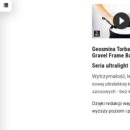
Geosmina Torb
Gravel Frame Ba
Seria ultraligh
Wytrzymałość, le
nowej ultralekkiej
szosowych - bez k
Dzięki redukcji wa
wyższy poziom i