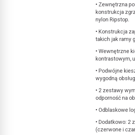
• Zewnętrzna p
konstrukcja zg
nylon Ripstop.
• Konstrukcja za
takich jak ramy
• Wewnętrzne ki
kontrastowym, u
• Podwójne kie
wygodną obsług
• 2 zestawy wy
odporność na ob
• Odblaskowe lo
• Dodatkowo: 2 
(czerwone i czar