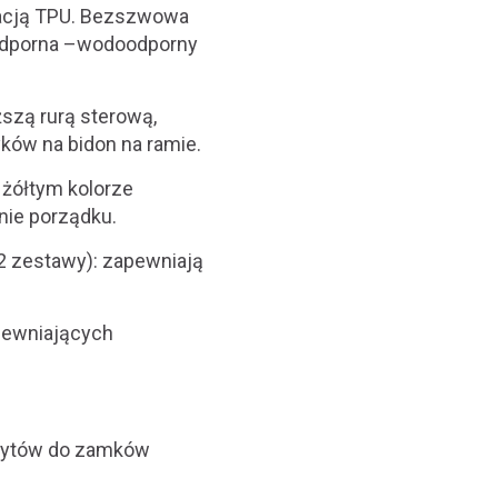
nacją TPU. Bezszwowa
dporna –
wodoodporny
ższą rurą sterową,
yków na bidon
na ramie.
 żółtym kolorze
nie porządku.
 zestawy): zapewniają
pewniających
ytów do zamków