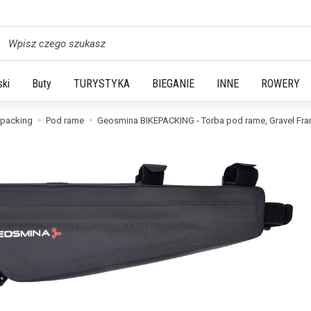
yszukaj
ski
Buty
TURYSTYKA
BIEGANIE
INNE
ROWERY
epacking
Pod rame
Geosmina BIKEPACKING - Torba pod rame, Gravel Fram