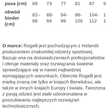
pasa
(cm)
68
73
77
81
87
9
obwód
82–
88-
94-
98-
104-
11
bioder
88
94
99
105
112
1
(cm)
O marce:
Rogelli jest pochodzącym z Holandii
producentem znakomitej odzieży sportowej.
Bazuje ona na doświadczeniach profesjonalistów
i oferuje materiały oraz rozwiązania świetnie
sprawdzające się w nawet najbardziej
wymagających warunkach. Obecnie Rogelli jest
marką znaną nie tylko w krajach Beneluksu, ale
także w innych krajach Europy i świata. Tworzona
z pasją odzież jest stale udoskonalana w
poszukiwaniu najlepszych rozwiązań
technologicznych.