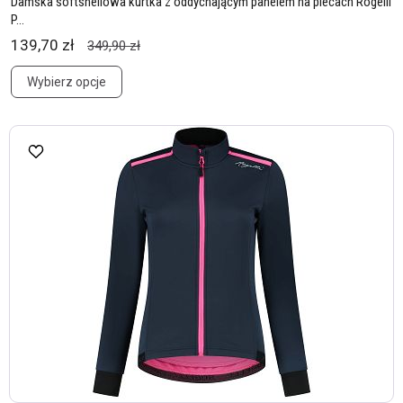
Damska softshellowa kurtka z oddychającym panelem na plecach Rogelli
P...
139,70 zł
349,90 zł
Wybierz opcje