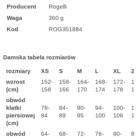
Producent
Rogelli
Waga
360 g
Kod
ROG351884
Damska tabela rozmiarów
rozmiary
XS
S
M
L
XL
2
wzrost
152-
158-
164-
168-
172-
1
(cm)
158
166
170
174
178
1
obwód
klatki
78-
84-
90-
94-
100-
1
piersiowej
84
89
95
100
106
1
(cm)
obwód
64-
68-
72-
76-
80-
86