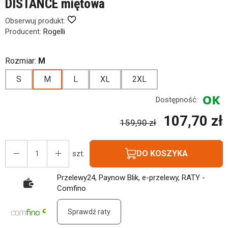
DISTANCE miętowa
Obserwuj produkt:
Producent:
Rogelli
Rozmiar:
M
S
M
L
XL
2XL
Dostępność:
107,70 zł
159,90 zł
DO KOSZYKA
szt.
Przelewy24, Paynow Blik, e-przelewy, RATY -
Comfino
Sprawdź raty