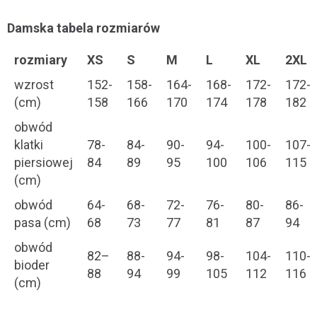
Damska tabela rozmiarów
rozmiary
XS
S
M
L
XL
2XL
wzrost
152-
158-
164-
168-
172-
172-
(cm)
158
166
170
174
178
182
obwód
klatki
78-
84-
90-
94-
100-
107-
piersiowej
84
89
95
100
106
115
(cm)
obwód
64-
68-
72-
76-
80-
86-
pasa (cm)
68
73
77
81
87
94
obwód
82–
88-
94-
98-
104-
110-
bioder
88
94
99
105
112
116
(cm)