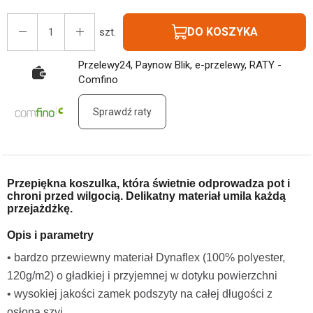
DO KOSZYKA
szt.
Przelewy24, Paynow Blik, e-przelewy, RATY -
Comfino
Sprawdź raty
Przepiękna koszulka, która świetnie odprowadza pot i
chroni przed wilgocią. Delikatny materiał umila każdą
przejażdżkę.
Opis i parametry
• bardzo przewiewny materiał Dynaflex (100% polyester,
120g/m2) o gładkiej i przyjemnej w dotyku powierzchni
• wysokiej jakości zamek podszyty na całej długości z
osłoną szyi