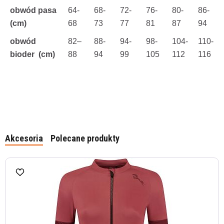
obwód pasa
64-
68-
72-
76-
80-
86-
(cm)
68
73
77
81
87
94
obwód
82–
88-
94-
98-
104-
110-
bioder
(cm)
88
94
99
105
112
116
Akcesoria
Polecane produkty