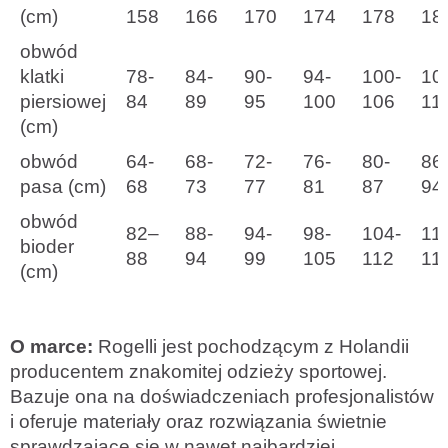
(cm)
158
166
170
174
178
18
obwód
klatki
78-
84-
90-
94-
100-
10
piersiowej
84
89
95
100
106
11
(cm)
obwód
64-
68-
72-
76-
80-
86
pasa (cm)
68
73
77
81
87
94
obwód
82–
88-
94-
98-
104-
11
bioder
88
94
99
105
112
11
(cm)
O marce:
Rogelli jest pochodzącym z Holandii
producentem znakomitej odzieży sportowej.
Bazuje ona na doświadczeniach profesjonalistów
i oferuje materiały oraz rozwiązania świetnie
sprawdzające się w nawet najbardziej