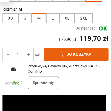
Rozmiar:
M
XS
S
M
L
XL
2XL
Dostępność:
119,70 zł
179,90 zł
DO KOSZYKA
szt.
Przelewy24, Paynow Blik, e-przelewy, RATY -
Comfino
Sprawdź raty