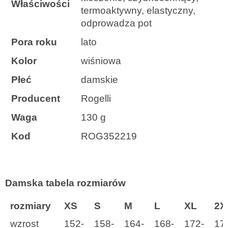
Właściwości
termoaktywny, elastyczny,
odprowadza pot
Pora roku
lato
Kolor
wiśniowa
Płeć
damskie
Producent
Rogelli
Waga
130 g
Kod
ROG352219
Damska tabela rozmiarów
rozmiary
XS
S
M
L
XL
2X
wzrost
152-
158-
164-
168-
172-
17