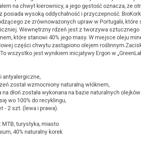
ałem na chwyt kierownicy, a jego gęstość oznacza, że o
az posiada wysoką oddychalność i przyczepność. BioKor
dzącego ze zrównoważonych upraw w Portugalii, które 
giczniej. Wewnętrzny rdzeń jest z tworzywa sztuczne
nem, które stanowi 40% jego masy. W miejsce oleju miner
owej części chwytu zastąpiono olejem roślinnym.Zaci
 To wszystko jest wynikiem inicjatywy Ergon w „GreenLa
i antyalergiczne,
zeń został wzmocniony naturalną włóknem,
a na dłoń została wykonana na bazie naturalnych olejków
się wo 100% do recyklingu,
 - 2 szt. (lewa i prawa).
 MTB, turystyka, miasto
inium, 40% naturalny korek