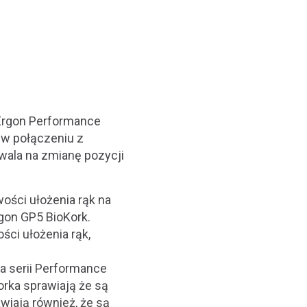
 Ergon Performance
a w połączeniu z
wala na zmianę pozycji
ości ułożenia rąk na
gon GP5 BioKork.
ści ułożenia rąk,
a serii Performance
rka sprawiają że są
wiają również, że są