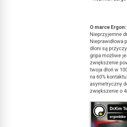
O marce Ergon:
Nieprzyjemne drę
Nieprawidłowa p
dłoni są przycz
gripa możliwe je
zwiększenie pow
twoja dłoń w 100
na 60% kontaktu
asymetryczny de
zwiększenie o 4