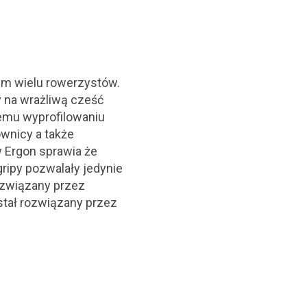
lem wielu rowerzystów.
y na wrażliwą cześć
emu wyprofilowaniu
ownicy a także
 Ergon sprawia że
gripy pozwalały jedynie
ozwiązany przez
stał rozwiązany przez