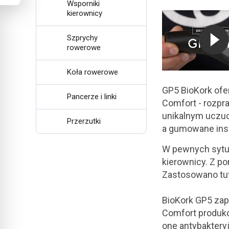
Wsporniki
kierownicy
Szprychy
rowerowe
Koła rowerowe
GP5 BioKork ofe
Pancerze i linki
Comfort - rozpra
unikalnym uczuc
Przerzutki
a gumowane inser
W pewnych sytua
kierownicy. Z 
Zastosowano tuta
BioKork GP5 zap
Comfort produko
one antybakteryj