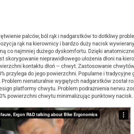
twienie palców, ból rąk i nadgarstków to dotkliwy prob
ozycja rąk na kierownicy i bardzo duży nacisk wywieran
yną co najmniej dużego dyskomfortu. Dzięki anatomiczn
st skorygowanie nieprawidłowego ułożenia dłoni na kier
ierzchni kontaktu dłoń – chwyt. Zastosowanie chwytów
% przylega do jego powierzchni. Popularne i tradycyjne 
. Problem nienaturalnie wygiętych nadgarstków został r
sign platformy chwytu. Problem podrażnienia nerwu zo
0% powierzchni chwytu minimalizując punktowy nacisk.