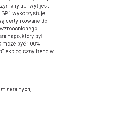
trzymany uchwyt jest
k GP1 wykorzystuje
są certyfikowane do
go wzmocnionego
alnego, który był
sk może być 100%
b“ ekologiczny trend w
 mineralnych,