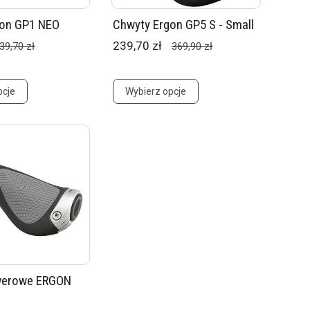
gon GP1 NEO
Chwyty Ergon GP5 S - Small
239,70 zł
39,70 zł
369,90 zł
pcje
Wybierz opcje
werowe ERGON