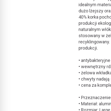
idealnym materi
dużo lżejszy or
40% korka pocho
produkcji ekolo
naturalnym włók
stosowany w żel
recyklingowany.
produkcji.
• antybakteryjne 
• wewnętrzny rd
• żelowa wkładk
• chwyty nadają 
• cena za komplet
• Przeznaczenie:
• Materiał: alum
• Rozmiar: Large