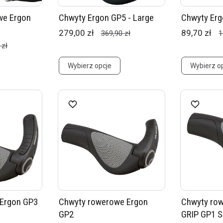
we Ergon
Chwyty Ergon GP5 - Large
Chwyty Er
279,00 zł
89,70 zł
369,90 zł
1
 zł
Wybierz opcje
Wybierz o
Ergon GP3
Chwyty rowerowe Ergon
Chwyty ro
GP2
GRIP GP1 S