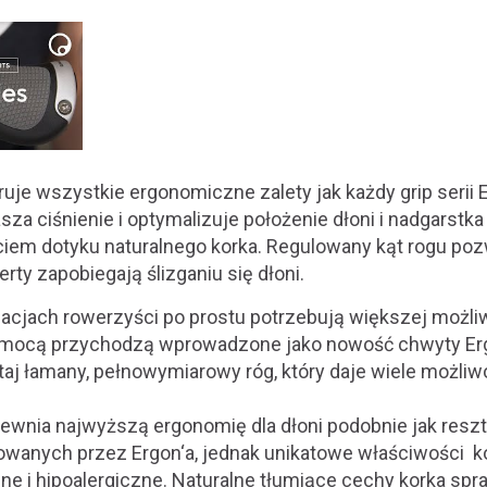
ruje wszystkie ergonomiczne zalety jak każdy grip serii
sza ciśnienie i optymalizuje położenie dłoni i nadgarstk
iem dotyku naturalnego korka. Regulowany kąt rogu poz
ty zapobiegają ślizganiu się dłoni.
cjach rowerzyści po prostu potrzebują większej możliw
pomocą przychodzą wprowadzone jako nowość chwyty Er
j łamany, pełnowymiarowy róg, który daje wiele możliwo
ewnia najwyższą ergonomię dla dłoni podobnie jak reszt
wanych przez Ergon‘a, jednak unikatowe właściwości ko
ne i hipoalergiczne. Naturalne tłumiące cechy korka spra