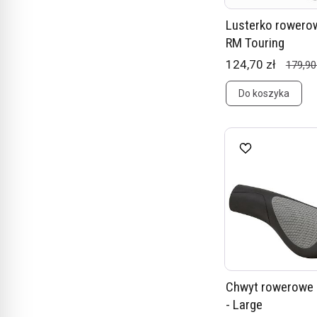
Lusterko rowero
RM Touring
124,70 zł
179,90
Do koszyka
Chwyt rowerowe 
- Large