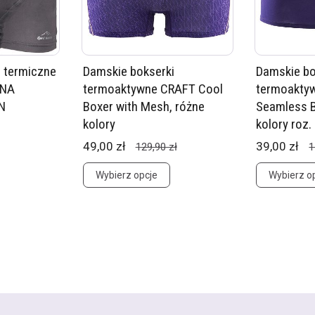
 termiczne
Damskie bokserki
Damskie bo
KNA
termoaktywne CRAFT Cool
termoakty
N
Boxer with Mesh, różne
Seamless B
kolory
kolory roz.
49,00 zł
39,00 zł
129,90 zł
1
Wybierz opcje
Wybierz o