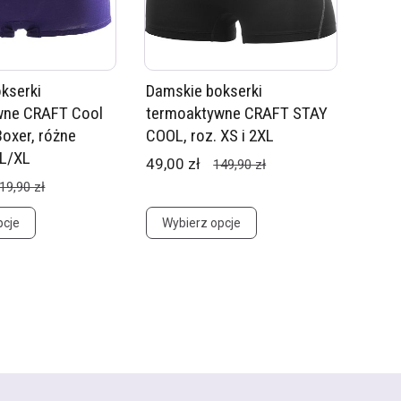
kserki
Damskie bokserki
wne CRAFT Cool
termoaktywne CRAFT STAY
oxer, różne
COOL, roz. XS i 2XL
 L/XL
49,00 zł
149,90 zł
19,90 zł
pcje
Wybierz opcje