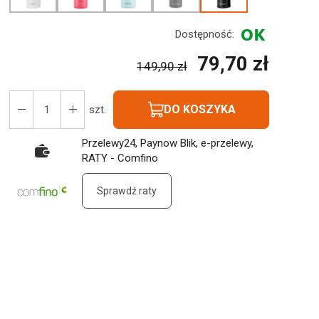
Dostępność:
79,70 zł
149,90 zł
DO KOSZYKA
szt.
Przelewy24, Paynow Blik, e-przelewy,
RATY - Comfino
Sprawdź raty