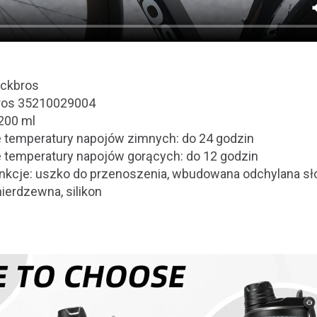
ockbros
ros 35210029004
200 ml
 temperatury napojów zimnych: do 24 godzin
 temperatury napojów gorących: do 12 godzin
nkcje: uszko do przenoszenia, wbudowana odchylana s
 nierdzewna, silikon