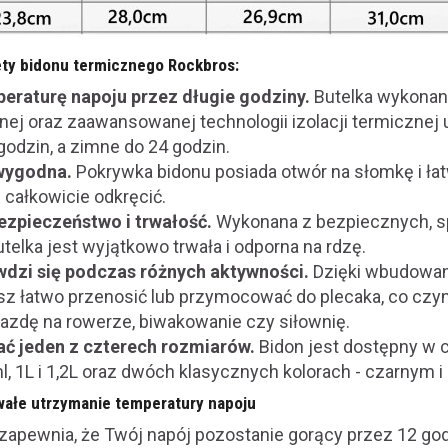
ety bidonu termicznego Rockbros:
eraturę napoju przez długie godziny.
Butelka wykonana
wnej oraz zaawansowanej technologii izolacji termicznej
godzin, a zimne do 24 godzin.
wygodna.
Pokrywka bidonu posiada otwór na słomkę i łat
 całkowicie odkręcić.
ezpieczeństwo i trwałość.
Wykonana z bezpiecznych, 
telka jest wyjątkowo trwała i odporna na rdzę.
wdzi się podczas różnych aktywności.
Dzięki wbudowa
z łatwo przenosić lub przymocować do plecaka, co czy
jazdę na rowerze, biwakowanie czy siłownię.
ć jeden z czterech rozmiarów.
Bidon jest dostępny w 
l, 1L i 1,2L oraz dwóch klasycznych kolorach - czarnym i
wałe utrzymanie temperatury napoju
zapewnia, że Twój napój pozostanie gorący przez 12 god