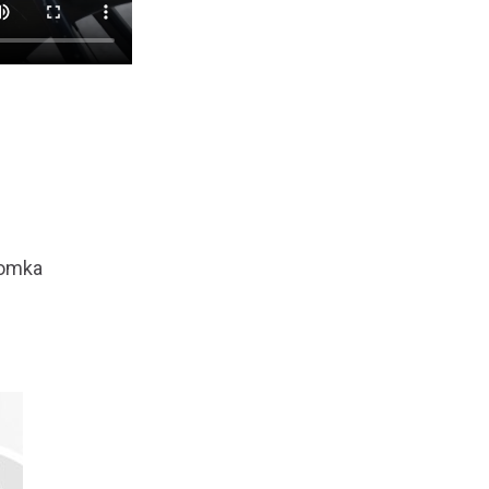
łomka