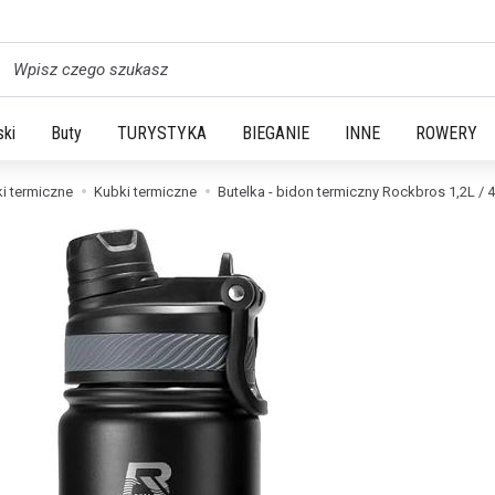
yszukaj
ski
Buty
TURYSTYKA
BIEGANIE
INNE
ROWERY
i termiczne
Kubki termiczne
Butelka - bidon termiczny Rockbros 1,2L / 4