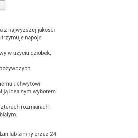
 z najwyższej jakości
 utrzymuje napoje
wy w użyciu dzióbek,
spożywczych
nemu uchwytowi
ni ją idealnym wyborem
czterech rozmiarach:
 białym.
zin lub zimny przez 24