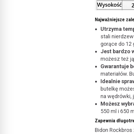
Najważniejsze zal
Utrzyma temp
stali nierdze
gorące do 12 
Jest bardzo 
możesz też ją
Gwarantuje b
materiałów. Bu
Idealnie spra
butelkę możes
na wędrówki, 
Możesz wybra
550 ml i 650 m
Zapewnia długotr
Bidon Rockbros 