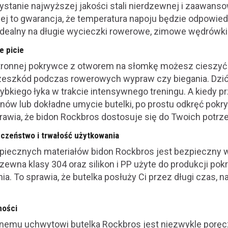
ystanie najwyższej jakości stali nierdzewnej i zaawanso
nej to gwarancja, że temperatura napoju będzie odpowied
idealny na długie wycieczki rowerowe, zimowe wędrówki c
e picie
tronnej pokrywce z otworem na słomkę możesz cieszyć 
eszkód podczas rowerowych wypraw czy biegania. Dziób
ybkiego łyka w trakcie intensywnego treningu. A kiedy p
nów lub dokładne umycie butelki, po prostu odkręć pokr
rawia, że bidon Rockbros dostosuje się do Twoich potrze
czeństwo i trwałość użytkowania
iecznych materiałów bidon Rockbros jest bezpieczny w 
rdzewna klasy 304 oraz silikon i PP użyte do produkcji po
ia. To sprawia, że butelka posłuży Ci przez długi czas,
ności
emu uchwytowi butelka Rockbros jest niezwykle poręcz