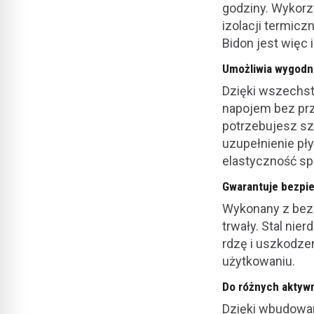
godziny. Wykorz
izolacji termicz
Bidon jest więc 
Umożliwia wygodn
Dzięki wszechs
napojem bez prz
potrzebujesz sz
uzupełnienie pły
elastyczność sp
Gwarantuje bezpie
Wykonany z bezp
trwały. Stal nie
rdzę i uszkodzen
użytkowaniu.
Do różnych aktyw
Dzięki wbudowan