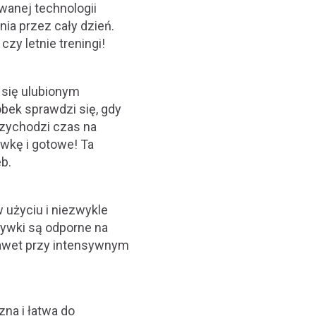
wanej technologii
nia przez cały dzień.
zy letnie treningi!
się ulubionym
ek sprawdzi się, gdy
rzychodzi czas na
ywkę i gotowe! Ta
b.
użyciu i niezwykle
krywki są odporne na
 nawet przy intensywnym
na i łatwa do