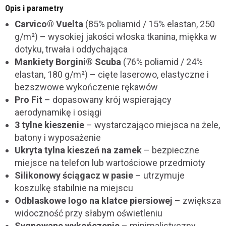
Opis i parametry
Carvico® Vuelta
(85% poliamid / 15% elastan, 250
g/m²) – wysokiej jakości włoska tkanina, miękka w
dotyku, trwała i oddychająca
Mankiety Borgini® Scuba
(76% poliamid / 24%
elastan, 180 g/m²) – cięte laserowo, elastyczne i
bezszwowe wykończenie rękawów
Pro Fit
– dopasowany krój wspierający
aerodynamikę i osiągi
3 tylne kieszenie
– wystarczająco miejsca na żele,
batony i wyposażenie
Ukryta tylna kieszeń na zamek
– bezpieczne
miejsce na telefon lub wartościowe przedmioty
Silikonowy ściągacz w pasie
– utrzymuje
koszulkę stabilnie na miejscu
Odblaskowe logo na klatce piersiowej
– zwiększa
widoczność przy słabym oświetleniu
Sygnowane wykończenie
– minimalistyczny