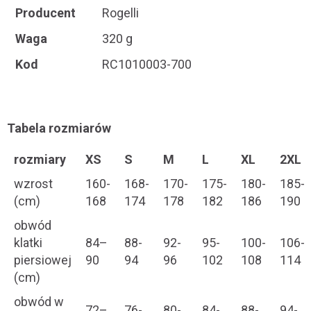
Producent
Rogelli
Waga
320 g
Kod
RC1010003-700
Tabela rozmiarów
rozmiary
XS
S
M
L
XL
2XL
wzrost
160-
168-
170-
175-
180-
185-
(cm)
168
174
178
182
186
190
obwód
klatki
84–
88-
92-
95-
100-
106-
piersiowej
90
94
96
102
108
114
(cm)
obwód w
72–
76-
80-
84-
88-
94-