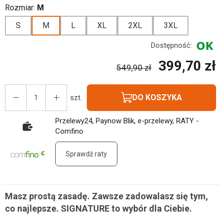
Rozmiar:
M
S
M
L
XL
2XL
3XL
Dostępność:
399,70 zł
549,90 zł
DO KOSZYKA
szt.
Przelewy24, Paynow Blik, e-przelewy, RATY -
Comfino
Sprawdź raty
Masz prostą zasadę. Zawsze zadowalasz się tym,
co najlepsze. SIGNATURE to wybór dla Ciebie.