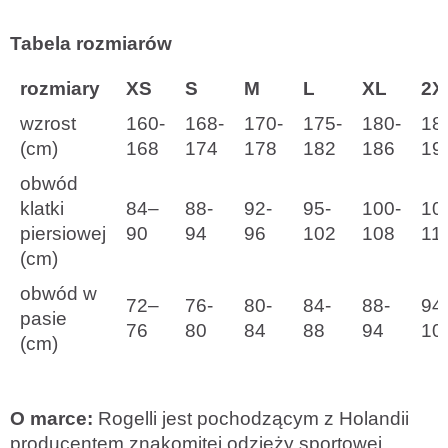
Tabela rozmiarów
rozmiary
XS
S
M
L
XL
2X
wzrost
160-
168-
170-
175-
180-
18
(cm)
168
174
178
182
186
19
obwód
klatki
84–
88-
92-
95-
100-
10
piersiowej
90
94
96
102
108
11
(cm)
obwód w
72–
76-
80-
84-
88-
94
pasie
76
80
84
88
94
10
(cm)
O marce:
Rogelli jest pochodzącym z Holandii
producentem znakomitej odzieży sportowej.