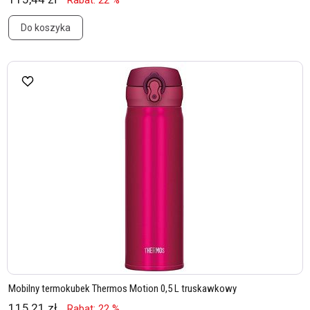
Rabat: 22 %
Do koszyka
Mobilny termokubek Thermos Motion 0,5 L truskawkowy
115,21 zł
Rabat: 22 %