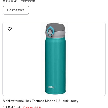
99,70 zł
139,90 zł
Do koszyka
Mobilny termokubek Thermos Motion 0,5 L turkusowy
115,44 zł