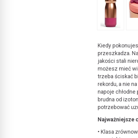
Kiedy pokonujesz
przeszkadza. Na
jakości stali ni
możesz mieć wię
trzeba ściskać 
rekordu, a nie n
napoje chłodne 
brudna od izoton
potrzebować uzu
Najważniejsze 
• Klasa zrówno