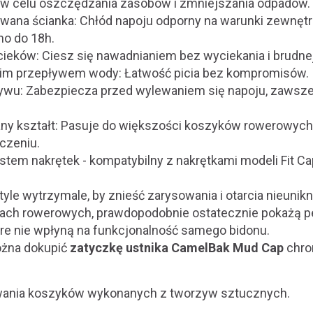
w celu oszczędzania zasobów i zmniejszania odpadów.
owana ścianka: Chłód napoju odporny na warunki zewnętr
no do 18h.
cieków: Ciesz się nawadnianiem bez wyciekania i brudne
kim przepływem wody: Łatwość picia bez kompromisów.
ływu: Zabezpiecza przed wylewaniem się napoju, zawsze
ny kształt: Pasuje do większości koszyków rowerowych
czeniu.
stem nakrętek - kompatybilny z nakrętkami modeli Fit Ca
yle wytrzymale, by znieść zarysowania i otarcia nieuni
ach rowerowych, prawdopodobnie ostatecznie pokażą pe
óre nie wpłyną na funkcjonalność samego bidonu.
żna dokupić
zatyczkę ustnika CamelBak Mud Cap
chro
ywania koszyków wykonanych z tworzyw sztucznych.