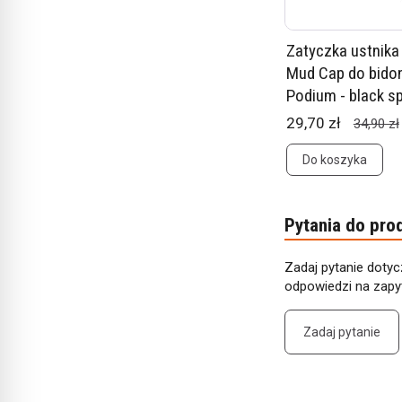
Zatyczka ustnik
Mud Cap do bido
Podium - black s
29,70 zł
34,90 zł
Do koszyka
Pytania do pro
Zadaj pytanie dotyc
odpowiedzi na zapyt
Zadaj pytanie