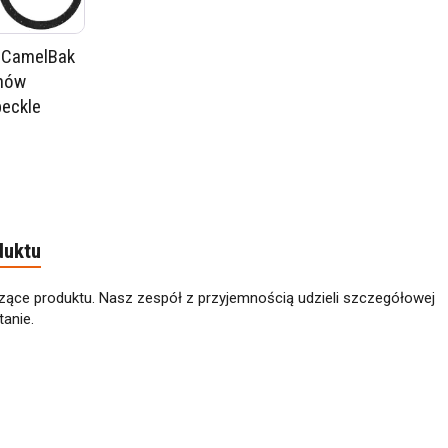
a CamelBak
nów
peckle
duktu
zące produktu. Nasz zespół z przyjemnością udzieli szczegółowej
anie.