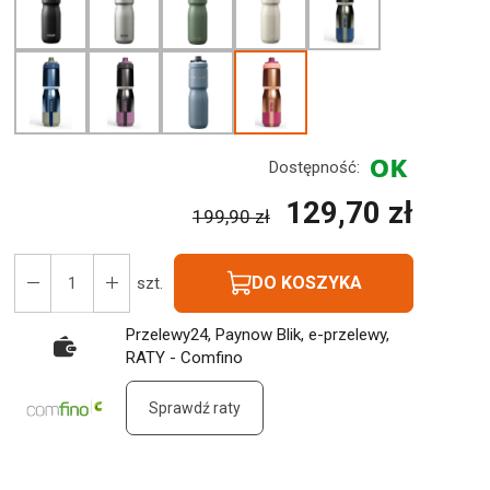
Dostępność:
129,70 zł
199,90 zł
DO KOSZYKA
szt.
Przelewy24, Paynow Blik, e-przelewy,
RATY - Comfino
Sprawdź raty