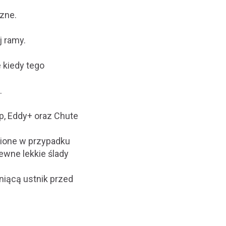
zne.
j ramy.
 kiedy tego
.
p, Eddy+ oraz Chute
knione w przypadku
wne lekkie ślady
niącą ustnik przed