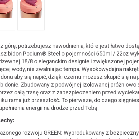
 górę, potrzebujesz nawodnienia, które jest łatwo dostę
sz bidon Podium® Steel o pojemności 650ml / 22oz wyk
erdzewnej 18/8 o eleganckim designie i zwiększonej poj
cej wody, nie zwalniając tempa. Wysokowydajna nakrętk
bidonu aby się napić, dzięki czemu możesz skupić się na
a bidonie. Zbudowany z podwójnej izolowanej próżniowo s
przez całą trasę oraz z zabezpieczeniem przed wyciekami
iku rama już przeszłość. To pierwsze, do czego sięgnie
pełnienia energii na drodze przed Tobą.
cechy:
ważonego rozwoju GREEN: Wyprodukowany z bezpiecznyc