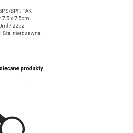
BPS/BPF: TAK
x 7.5 x 7.5cm
0ml / 22oz
u: Stal nierdzewna
olecane produkty