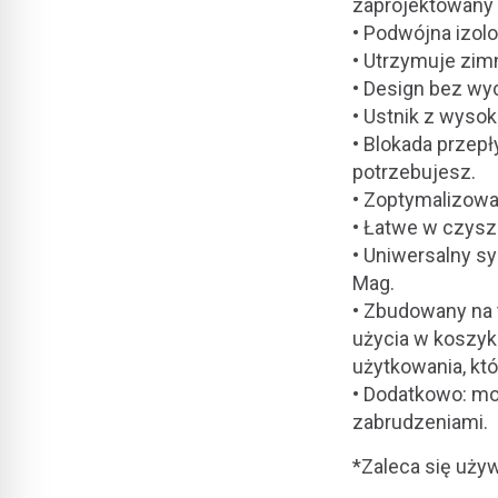
zaprojektowany 
• Podwójna izol
• Utrzymuje zim
• Design bez wy
• Ustnik z wyso
• Blokada przep
potrzebujesz.
• Zoptymalizowa
• Łatwe w czysz
• Uniwersalny sy
Mag.
• Zbudowany na t
użycia w koszyk
użytkowania, kt
•
Dodatkowo: mo
zabrudzeniami.
*Zaleca się uż