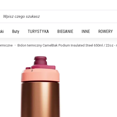
yszukaj
ski
Buty
TURYSTYKA
BIEGANIE
INNE
ROWERY
ermiczne
Bidon termiczny CamelBak Podium Insulated Steel 650ml / 22oz - 