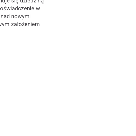
uje się dziedziną
 doświadczenie w
a nad nowymi
owym założeniem