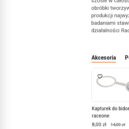
szosie w całośc
obróbki tworzyw
produkcji najwy
badaniami staw
działalności Ra
Akcesoria
P
Kapturek do bid
raceone
8,00 zł
14,00 zł