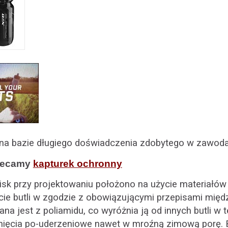
ę na bazie długiego doświadczenia zdobytego w zawod
lecamy
kapturek ochronny
isk przy projektowaniu położono na użycie materiałó
ie butli w zgodzie z obowiązującymi przepisami mię
a jest z poliamidu, co wyróżnia ją od innych butli w te
nięcia po-uderzeniowe nawet w mroźną zimową porę. B