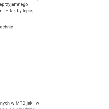
nieprzyjemnego
 – tak by lepiej i
pachnie
nych w MTB jak i w