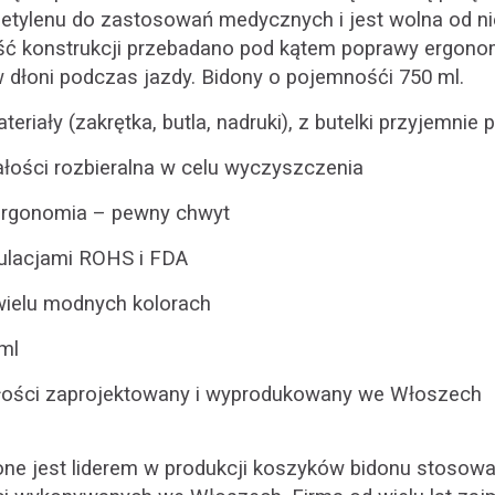
lietylenu do zastosowań medycznych i jest wolna od 
ść konstrukcji przebadano pod kątem poprawy ergonomii
w dłoni podczas jazdy. Bidony o pojemnośći 750 ml.
eriały (zakrętka, butla, nadruki), z butelki przyjemnie 
ałości rozbieralna w celu wyczyszczenia
ergonomia – pewny chwyt
ulacjami ROHS i FDA
ielu modnych kolorach
ml
łości zaprojektowany i wyprodukowany we Włoszech
e jest liderem w produkcji koszyków bidonu stosowa