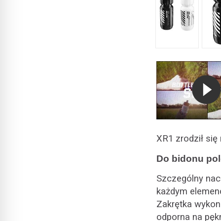
XR1 zrodził si
Do bidonu po
Szczególny nac
każdym elemenc
Zakrętka wykonan
odporna na pęk