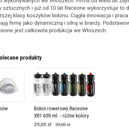
i wykonywanych we Włoszech. Firma od wielu lat zajm
 sztucznych i już od 10 lat Raceone wykorzystuje to
ższej klasy koszyków bidonu. Ciągła innowacja i prac
iają firmę jako dynamiczną i silną w branży. Podstaw
ceone jest całkowita produkcja we Włoszech.
olecane produkty
onów
Bidon rowerowy Raceone
XR1 600 ml. - różne kolory
29,00 zł
39,00 zł