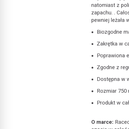
natomiast z po
zapachu. . Cało
pewniej leżała 
Biozgodne mat
Zakrętka w c
Poprawiona 
Zgodne z reg
Dostępna w w
Rozmiar 750 
Produkt w ca
O marce:
Raceon