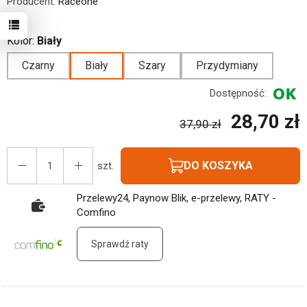
Producent:
Raceone
Kolor:
Biały
Czarny
Biały
Szary
Przydymiany
Dostępność:
28,70 zł
37,90 zł
DO KOSZYKA
szt.
Przelewy24, Paynow Blik, e-przelewy, RATY -
Comfino
Sprawdź raty