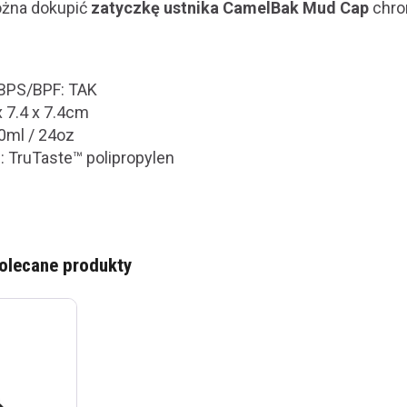
żna dokupić
zatyczkę ustnika CamelBak Mud Cap
chro
/BPS/BPF: TAK
x 7.4 x 7.4cm
0ml / 24oz
u: TruTaste™ polipropylen
olecane produkty