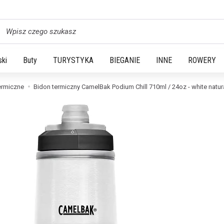
yszukaj
ski
Buty
TURYSTYKA
BIEGANIE
INNE
ROWERY
ermiczne
Bidon termiczny CamelBak Podium Chill 710ml / 24oz - white natur