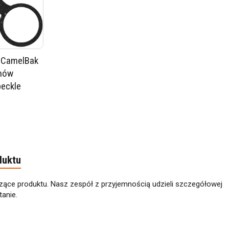
a CamelBak
nów
peckle
duktu
zące produktu. Nasz zespół z przyjemnością udzieli szczegółowej
anie.