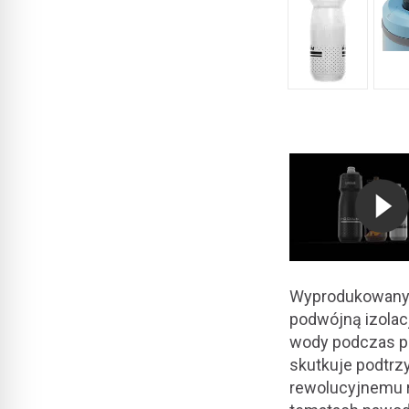
Wyprodukowany z
podwójną izolac
wody podczas p
skutkuje podtrz
rewolucyjnemu r