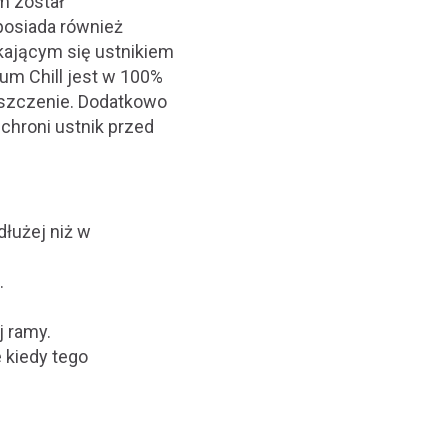
m został
posiada również
ającym się ustnikiem
ium Chill jest w 100%
zyszczenie. Dodatkowo
chroni ustnik przed
łużej niż w
.
j ramy.
 kiedy tego