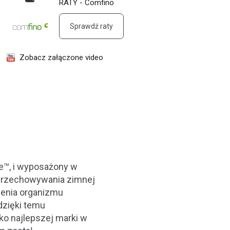
RATY - Comfino
Sprawdź raty
Zobacz załączone video
e™, i wyposażony w
 przechowywania zimnej
enia organizmu
dzięki temu
o najlepszej marki w