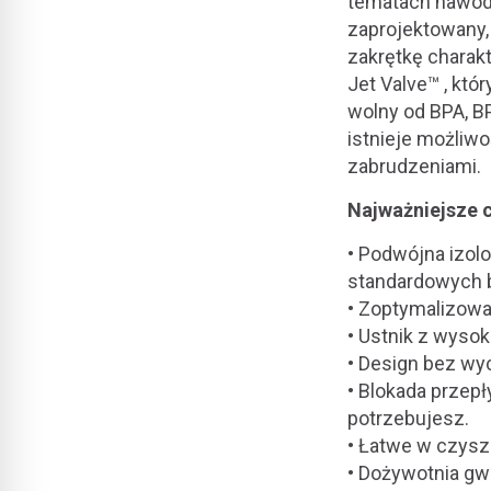
tematach nawodn
zaprojektowany,
zakrętkę chara
Jet Valve™ , któ
wolny od BPA, BP
istnieje możliwo
zabrudzeniami.
Najważniejsze 
• Podwójna izol
standardowych 
• Zoptymalizowa
• Ustnik z wyso
• Design bez wy
• Blokada przep
potrzebujesz.
• Łatwe w czysz
• Dożywotnia gwa