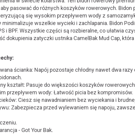
ienia w świecie kolarstwa. Ten bidon rowerowy premiu
 aby pasować do różnych koszyków rowerowych. Bidon 
kteryzującą się wysokim przepływem wody z samozamyk
ry minimalizuje wszelkie wycieki i zachlapania. Bidon Pod
S i BPF. Wszystkie części są rozbieralne, co ułatwia c
ść dokupienia zatyczki ustnika CamelBak Mud Cap, która 
cechy:
owana ścianka: Napój pozostaje chłodny nawet dwa razy d
bidonach.
ny kształt: Pasuje do większości koszyków rowerowych
kim przepływem wody: Łatwość picia bez kompromisów.
cieków: Ciesz się nawadnianiem bez wyciekania i brudne
ływu: Zabezpiecza przed wylewaniem się napoju, zawsze
czeniu.
rancja - Got Your Bak.