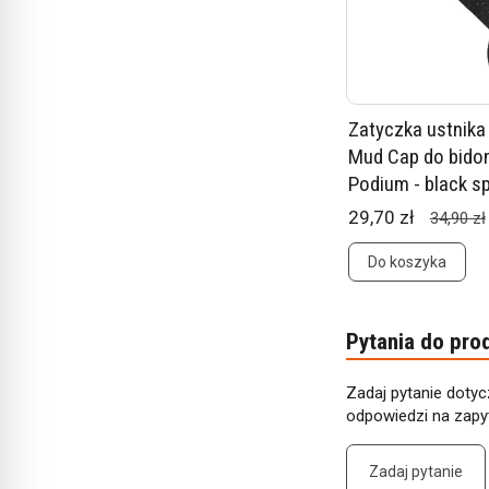
Zatyczka ustnik
Mud Cap do bido
Podium - black s
29,70 zł
34,90 zł
Do koszyka
Pytania do pro
Zadaj pytanie dotyc
odpowiedzi na zapyt
Zadaj pytanie