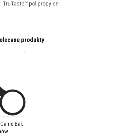
u: TruTaste™ polipropylen
olecane produkty
a CamelBak
nów