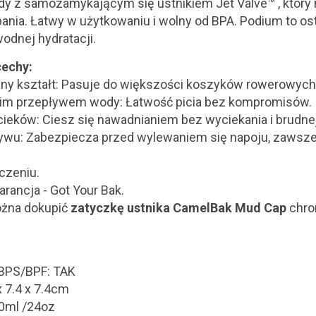
 z samozamykającym się ustnikiem Jet Valve™ , który 
pania. Łatwy w użytkowaniu i wolny od BPA. Podium to o
wodnej hydratacji.
cechy:
ny kształt: Pasuje do większości koszyków rowerowych
kim przepływem wody: Łatwość picia bez kompromisów.
cieków: Ciesz się nawadnianiem bez wyciekania i brudne
ływu: Zabezpiecza przed wylewaniem się napoju, zawsze
czeniu.
rancja - Got Your Bak.
ożna dokupić
zatyczkę ustnika CamelBak Mud Cap
chro
/BPS/BPF: TAK
x 7.4 x 7.4cm
0ml /24oz