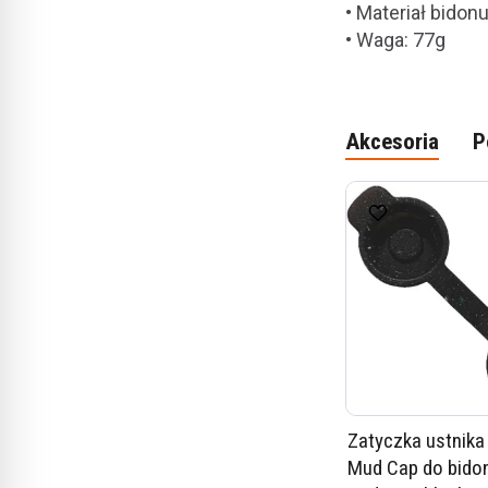
• Materiał bidon
• Waga: 77g
Akcesoria
P
Zatyczka ustnik
Mud Cap do bido