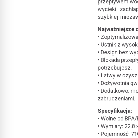
przepływem wody
wycieki i zachla
szybkiej i nieza
Najważniejsze 
• Zoptymalizowa
• Ustnik z wyso
• Design bez wy
• Blokada przep
potrzebujesz.
• Łatwy w czysz
• Dożywotnia gwa
• Dodatkowo: m
zabrudzeniami.
Specyfikacja:
• Wolne od BPA
• Wymiary: 22.8 
• Pojemność: 71