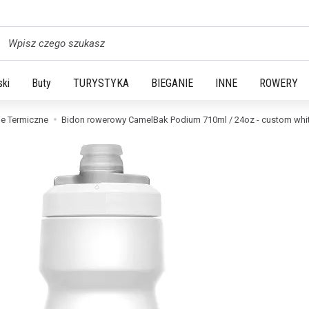
yszukaj
ski
Buty
TURYSTYKA
BIEGANIE
INNE
ROWERY
ie Termiczne
Bidon rowerowy CamelBak Podium 710ml / 24oz - custom whi