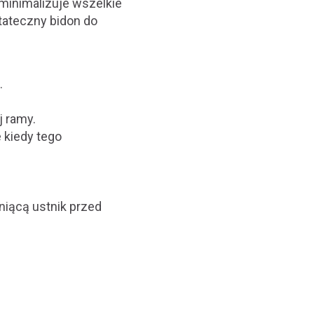
minimalizuje wszelkie
stateczny bidon do
.
j ramy.
 kiedy tego
niącą ustnik przed