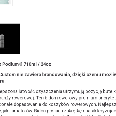
k Podium® 710ml / 24oz
 Custom nie zawiera brandowania, dzięki czemu możli
ru.
lepszona łatwość czyszczenia utrzymują pozycję butelk
ranży rowerowej. Ten bidon rowerowy premium priorytet
konałe dopasowanie do koszyków rowerowych. Najlepsz
, jak i amatorów. Bidon posiada zakrętkę charakteryzuj