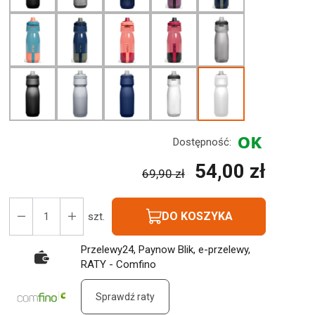
Dostępność:
54,00 zł
69,90 zł
DO KOSZYKA
szt.
Przelewy24, Paynow Blik, e-przelewy,
RATY - Comfino
Sprawdź raty