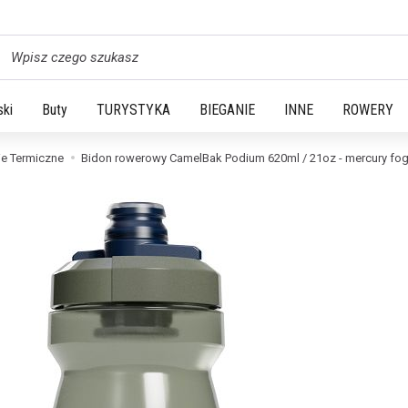
yszukaj
ski
Buty
TURYSTYKA
BIEGANIE
INNE
ROWERY
ie Termiczne
Bidon rowerowy CamelBak Podium 620ml / 21oz - mercury fo