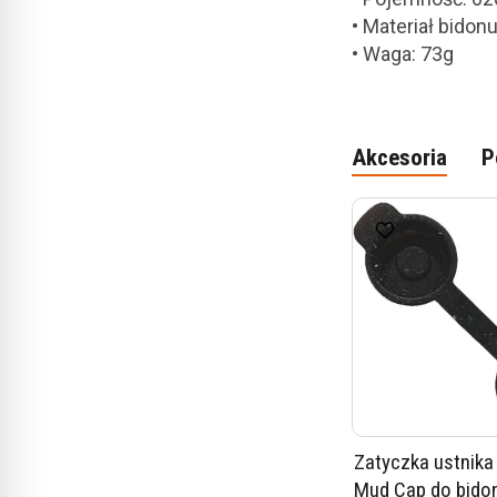
• Materiał bidon
• Waga: 73g
Akcesoria
P
Zatyczka ustnik
Mud Cap do bido