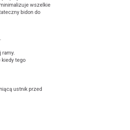
minimalizuje wszelkie
stateczny bidon do
.
j ramy.
 kiedy tego
niącą ustnik przed