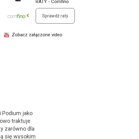
RATY - Comfino
Sprawdź raty
Zobacz załączone video
i Podium jako
owo traktuje
y zarówno dla
ącą się wysokim