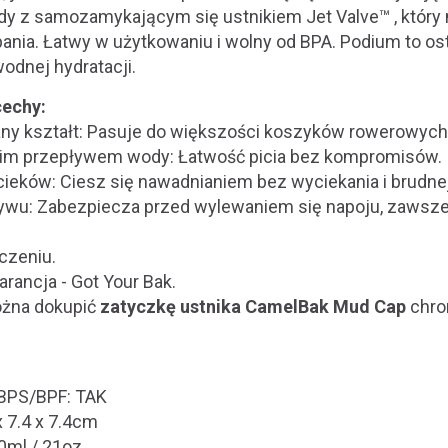
 z samozamykającym się ustnikiem Jet Valve™ , który 
pania. Łatwy w użytkowaniu i wolny od BPA. Podium to o
wodnej hydratacji.
cechy:
ny kształt: Pasuje do większości koszyków rowerowych
kim przepływem wody: Łatwość picia bez kompromisów.
cieków: Ciesz się nawadnianiem bez wyciekania i brudne
ływu: Zabezpiecza przed wylewaniem się napoju, zawsze
czeniu.
rancja - Got Your Bak.
ożna dokupić
zatyczkę ustnika CamelBak Mud Cap
chro
/BPS/BPF: TAK
x 7.4 x 7.4cm
0ml / 21oz