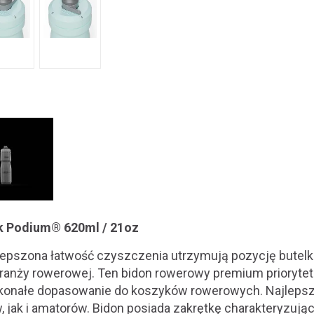
k Podium® 620ml / 21oz
lepszona łatwość czyszczenia utrzymują pozycję butelk
ranży rowerowej. Ten bidon rowerowy premium priorytet
konałe dopasowanie do koszyków rowerowych. Najlepsz
, jak i amatorów. Bidon posiada zakrętkę charakteryzuj