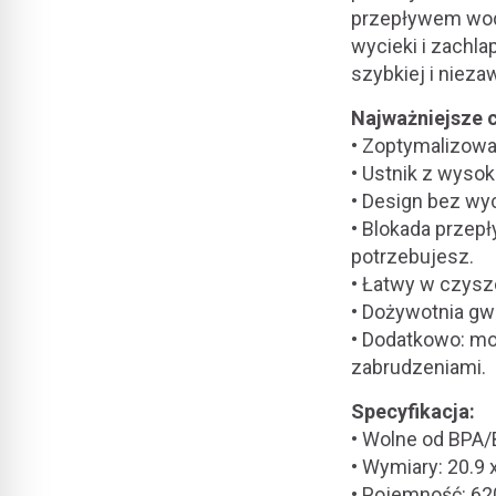
przepływem wody
wycieki i zachla
szybkiej i nieza
Najważniejsze 
• Zoptymalizowa
• Ustnik z wyso
• Design bez wy
• Blokada przep
potrzebujesz.
• Łatwy w czysz
• Dożywotnia gwa
• Dodatkowo: m
zabrudzeniami.
Specyfikacja:
• Wolne od BPA
• Wymiary: 20.9 
• Pojemność: 62