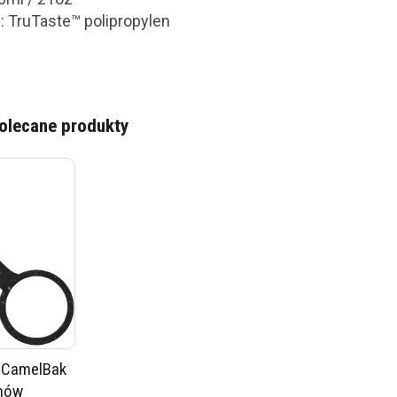
u: TruTaste™ polipropylen
olecane produkty
a CamelBak
nów