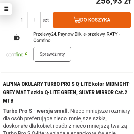
258,93 zł
DO KOSZYKA
szt.
Przelewy24, Paynow Blik, e-przelewy, RATY -
Comfino
Sprawdź raty
ALPINA OKULARY TURBO PRO S Q-LITE kolor MIDNIGHT-
GREY MATT szkło Q-LITE GREEN, SILVER MIRROR Cat.2
MTB
Turbo Pro S - wersja small.
Nieco mniejsze rozmiary
dla osób preferujące nieco mniejsze szkła,
doskonałe dla kobiet i osób z nieco mniejszą twarzą
Turbo Pro S Q-lite wygląda elegancko w świecie