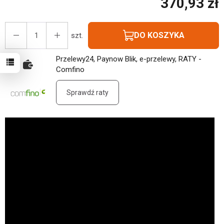
370,93 zł
DO KOSZYKA
szt.
Przelewy24, Paynow Blik, e-przelewy, RATY -
Comfino
Sprawdź raty