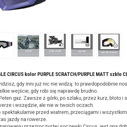
LE CIRCUS kolor PURPLE SCRATCH/PURPLE MATT szkło C
widzisz, gdy inni już nic nie widzą: to prawdopodobnie n
lkie wejście, gdy robi się naprawdę brudno.
Pełen gaz. Zawsze z górki, po szlaku, przez kurz, błoto i 
werze i wszędzie, ale nie w twoich oczach.
ę spektakularnie przed wiatrem, przeciągami i wszystkim
as jazdy na rowerze.
parowaniu przezroczystej soczewki Circus, jest ona do