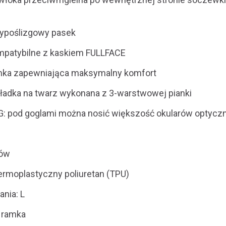
typoślizgowy pasek
mpatybilne z kaskiem FULLFACE
amka zapewniająca maksymalny komfort
adka na twarz wykonana z 3-warstwowej pianki
: pod goglami można nosić większość okularów optycz
mów
termoplastyczny poliuretan (TPU)
nia: L
a ramka