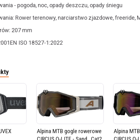
ania - pogoda, noc, opady deszczu, opady śniegu
ania: Rower terenowy, narciarstwo zjazdowe, freeride,
arów: 207 mm
2001EN ISO 18527-1:2022
kty
 UVEX
Alpina MTB gogle rowerowe
Alpina MTB
CIRCUS Q-LITE - Sand , Cat2
CIRCUS Q-L