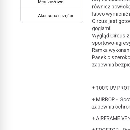
Młodzieżowe
również powłok
łatwo wymienić 
Akcesoria i części
Circus jest got
goglami.
Wygląd Circus z
sportowo-agres
Ramka wykonana 
Pasek o szeroko
zapewnia bezpie
+ 100% UV PROTE
+ MIRROR - Socz
zapewnia ochron
+ AIRFRAME VEN
+ FOGSTOP - Po