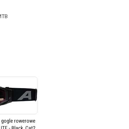
 MTB
 gogle rowerowe
ITE - Black, Cat2