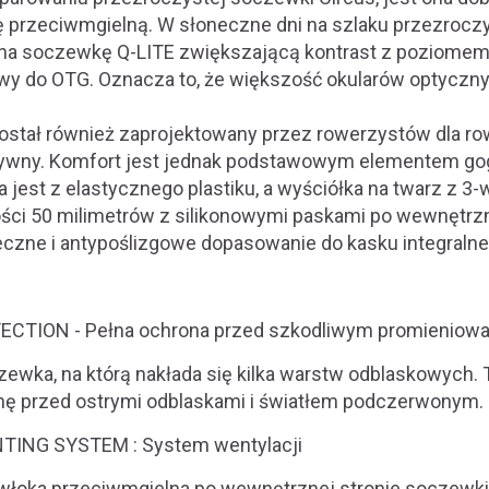
ę przeciwmgielną. W słoneczne dni na szlaku przezroc
na soczewkę Q-LITE zwiększającą kontrast z poziomem
owy do OTG. Oznacza to, że większość okularów optyczn
ostał również zaprojektowany przez rowerzystów dla row
ywny. Komfort jest jednak podstawowym elementem gog
jest z elastycznego plastiku, a wyściółka na twarz z 3-
ści 50 milimetrów z silikonowymi paskami po wewnętrzn
czne i antypoślizgowe dopasowanie do kasku integralne
CTION - Pełna ochrona przed szkodliwym promieniowan
ewka, na którą nakłada się kilka warstw odblaskowych. 
ę przed ostrymi odblaskami i światłem podczerwonym.
TING SYSTEM : System wentylacji
włoka przeciwmgielna po wewnętrznej stronie soczewki