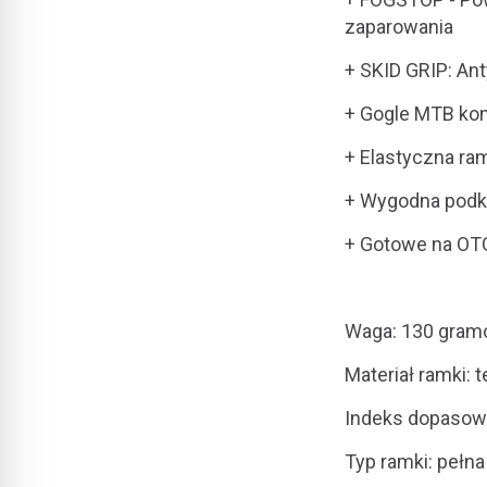
zaparowania
+ SKID GRIP: An
+ Gogle MTB ko
+ Elastyczna r
+ Wygodna podkł
+ Gotowe na OTG
Waga: 130 gra
Materiał ramki: 
Indeks dopasowa
Typ ramki: pełn