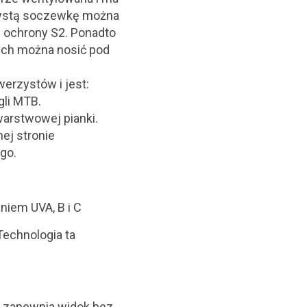
zystą soczewkę można
 ochrony S2. Ponadto
ych można nosić pod
erzystów i jest:
li MTB.
warstwowej pianki.
ej stronie
go.
iem UVA, B i C
Technologia ta
 zapewnia widok bez