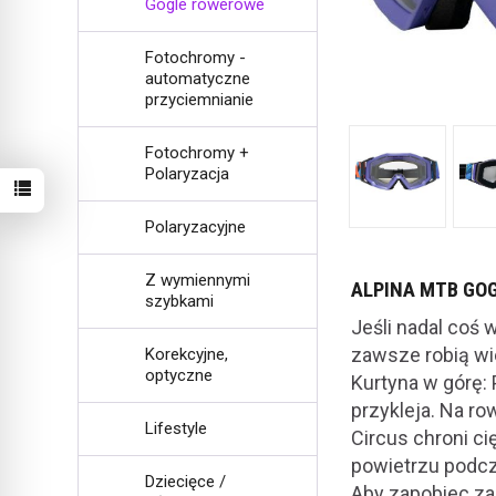
Gogle rowerowe
Fotochromy -
automatyczne
przyciemnianie
Fotochromy +
Polaryzacja
Polaryzacyjne
Z wymiennymi
ALPINA MTB GOG
szybkami
Jeśli nadal coś 
zawsze robią wie
Korekcyjne,
optyczne
Kurtyna w górę: 
przykleja. Na ro
Lifestyle
Circus chroni ci
powietrzu podcz
Dziecięce /
Aby zapobiec za