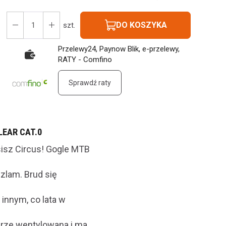
DO KOSZYKA
szt.
Przelewy24, Paynow Blik, e-przelewy,
RATY - Comfino
Sprawdź raty
LEAR CAT.0
osisz Circus! Gogle MTB
szlam. Brud się
 innym, co lata w
brze wentylowana i ma