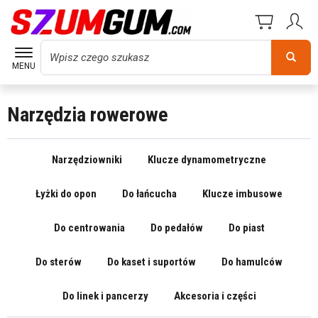
Wyszukaj
MENU
Narzędzia rowerowe
Narzędziowniki
Klucze dynamometryczne
Łyżki do opon
Do łańcucha
Klucze imbusowe
Do centrowania
Do pedałów
Do piast
Do sterów
Do kaset i suportów
Do hamulców
Do linek i pancerzy
Akcesoria i części