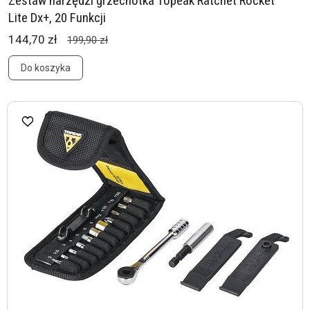
Zestaw narzędzi grzechotka Topeak Ratchet Rocket ™
Lite Dx+, 20 Funkcji
144,70 zł
199,90 zł
Do koszyka