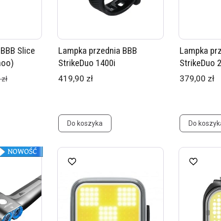
BBB Slice
Lampka przednia BBB
Lampka pr
hoo)
StrikeDuo 1400i
StrikeDuo 2
419,90 zł
379,00 zł
 zł
Do koszyka
Do koszyk