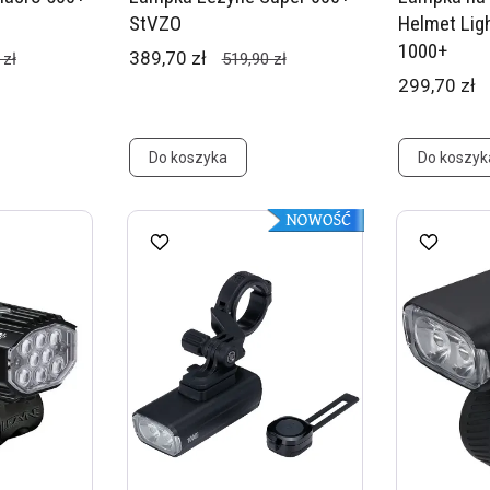
StVZO
Helmet Ligh
1000+
389,70 zł
 zł
519,90 zł
299,70 zł
Do koszyka
Do koszyk