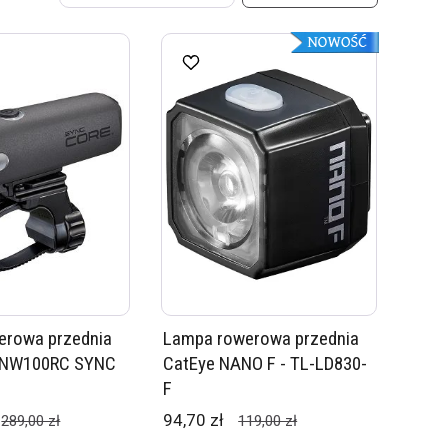
erowa przednia
Lampa rowerowa przednia
-NW100RC SYNC
CatEye NANO F - TL-LD830-
F
94,70 zł
289,00 zł
119,00 zł