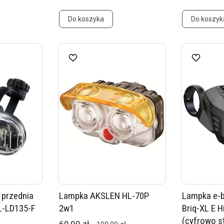
Do koszyka
Do koszyk
przednia
Lampka AKSLEN HL-70P
Lampka e-b
L-LD135-F
2w1
Briq-XL E 
(cyfrowo 