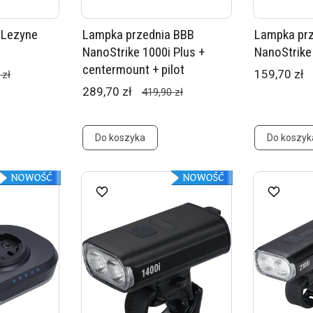
 Lezyne
Lampka przednia BBB
Lampka pr
NanoStrike 1000i Plus +
NanoStrike
centermount + pilot
159,70 zł
 zł
289,70 zł
419,90 zł
Do koszyka
Do koszyk