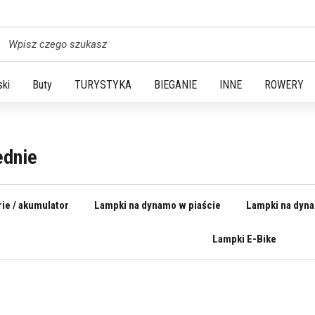
yszukaj
ski
Buty
TURYSTYKA
BIEGANIE
INNE
ROWERY
ednie
ie / akumulator
Lampki na dynamo w piaście
Lampki na dyna
Lampki E-Bike