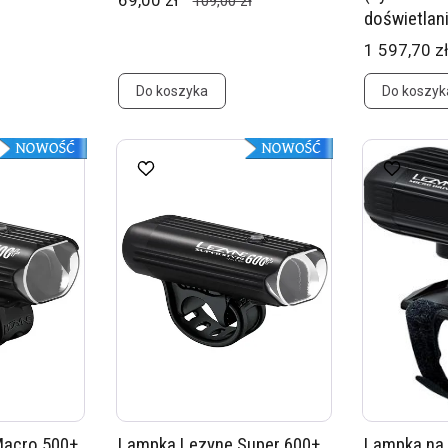
69,00 zł
109,00 zł
doświetlan
1 597,70 z
Do koszyka
Do koszyk
Macro 500+
Lampka Lezyne Super 600+
Lampka na 