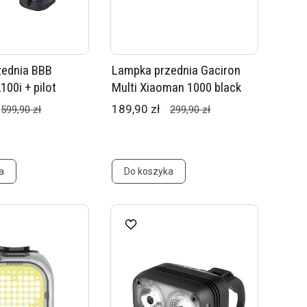
zednia BBB
Lampka przednia Gaciron
100i + pilot
Multi Xiaoman 1000 black
189,90 zł
599,90 zł
299,90 zł
a
Do koszyka