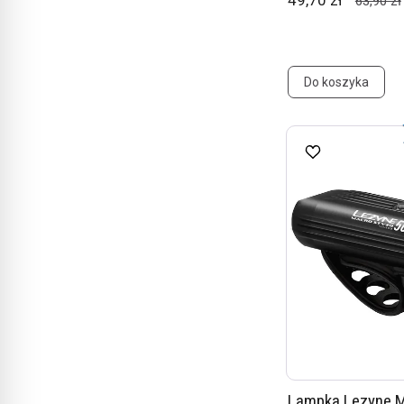
49,70 zł
63,90 zł
Do koszyka
Lampka Lezyne 