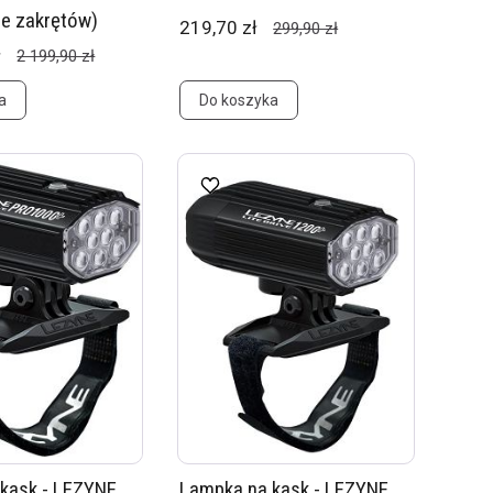
ie zakrętów)
219,70 zł
299,90 zł
ł
2 199,90 zł
a
Do koszyka
kask - LEZYNE
Lampka na kask - LEZYNE