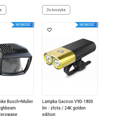
a
Do koszyka
ike Busch+Muller
Lampka Gaciron V9D-1800
Highbeam
lm - złota / 24K golden
sterowane
edition