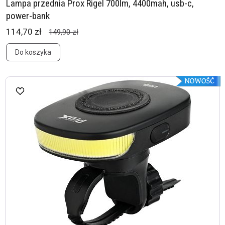
Lampa przednia Prox Rigel 700lm, 4400mah, usb-c,
power-bank
114,70 zł
149,90 zł
Do koszyka